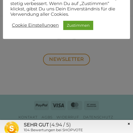
stetig verbessert. Wenn Du auf „Zustimmen“
klickst, gibst Du uns Dein Einverständnis für die
Verwendung aller Cookies.
Cookie Einstellungen
Zustimmen
NEWSLETTER
PayPal
Visa
MasterCard
Bank
Transfer
KONTAKT
AGBS
WIDERRUF
DATENSCHUTZ
ZAHLUNG & VERSAND
IMPRESSUM
×
(4.94 / 5)
SEHR GUT
Copyright 2026 ©
Quilt-Werkstatt
104
Bewertungen bei SHOPVOTE