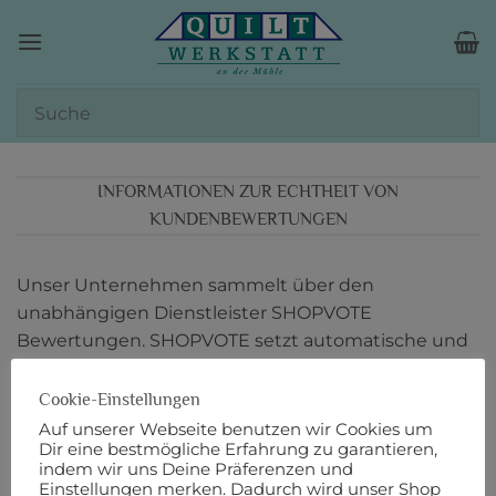
Zum
Inhalt
springen
INFORMATIONEN ZUR ECHTHEIT VON
KUNDENBEWERTUNGEN
Unser Unternehmen sammelt über den
unabhängigen Dienstleister SHOPVOTE
Bewertungen. SHOPVOTE setzt automatische und
manuelle Maßnahmen ein, um Bewertungen zu
verifizieren.
Informationen zur Echtheit von
Cookie-Einstellungen
Kundenbewertungen auf SHOPVOTE finden Sie
Auf unserer Webseite benutzen wir Cookies um
Dir eine bestmögliche Erfahrung zu garantieren,
hier.
indem wir uns Deine Präferenzen und
Einstellungen merken. Dadurch wird unser Shop