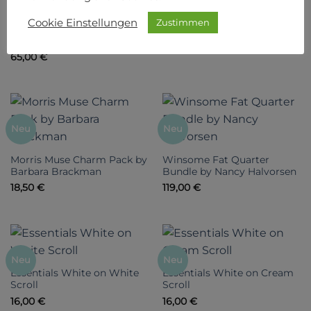
Barbara Brackman
Urban Archeology Layer
Cookie Einstellungen
Zustimmen
56,00
€
Cake by Leslie Tucker
Jenison
65,00
€
Neu
Neu
Morris Muse Charm Pack by
Winsome Fat Quarter
Barbara Brackman
Bundle by Nancy Halvorsen
18,50
€
119,00
€
Neu
Neu
Essentials White on White
Essentials White on Cream
Scroll
Scroll
16,00
€
16,00
€