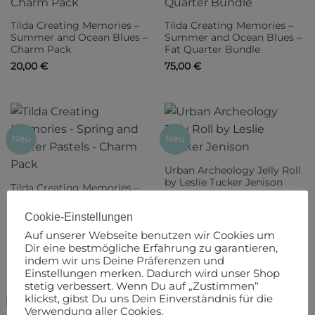
Tilda Creating Memories –
Tilda Creating Memories –
Summer and Ocean Blues –
Summer and Ocean Blues –
Charm Pack
Fat Quarter Bundle
20,00
€
75,00
€
Neu
Neu
Urban Archeology Jelly Roll
by Leslie Tucker Jenison
Tilda Creating Memories –
59,00
€
Spring and Easter Pastels –
Charm Pack
Cookie-Einstellungen
20,00
€
Auf unserer Webseite benutzen wir Cookies um
Dir eine bestmögliche Erfahrung zu garantieren,
indem wir uns Deine Präferenzen und
Einstellungen merken. Dadurch wird unser Shop
stetig verbessert. Wenn Du auf „Zustimmen“
klickst, gibst Du uns Dein Einverständnis für die
Neu
Neu
Verwendung aller Cookies.
Morris Muse Jelly Roll by