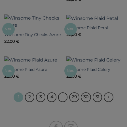
Winsome Plaid Petal
Neu
Neu
Winsome Tiny Checks Azure
22,00
€
22,00
€
Winsome Plaid Azure
Winsome Plaid Celery
Neu
Neu
22,00
€
22,00
€
1
2
3
4
…
29
30
31