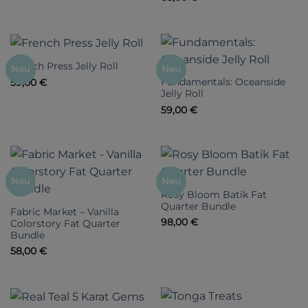
French Press Jelly Roll
Neu
Neu
Fundamentals: Oceanside
59,00
€
Jelly Roll
59,00
€
Neu
Neu
Rosy Bloom Batik Fat
Quarter Bundle
Fabric Market – Vanilla
98,00
€
Colorstory Fat Quarter
Bundle
58,00
€