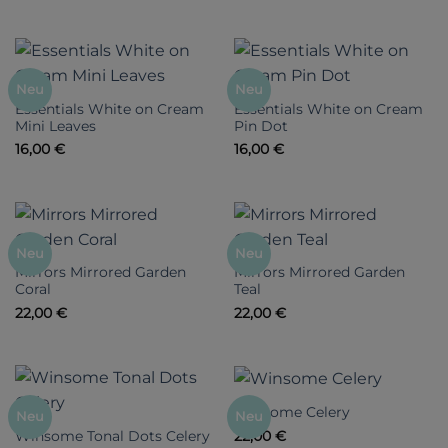
Neu
Neu
Essentials White on Cream
Essentials White on Cream
Mini Leaves
Pin Dot
16,00
€
16,00
€
Neu
Neu
Mirrors Mirrored Garden
Mirrors Mirrored Garden
Coral
Teal
22,00
€
22,00
€
Winsome Celery
Neu
Neu
Winsome Tonal Dots Celery
22,00
€