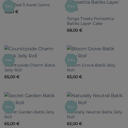
Real Teal 5 Karat Gems
Neu
Neu
18,50
€
Tonga Treats Poinsettia
Batiks Layer Cake
68,00
€
Neu
Neu
Countryside Charm Batik
Bloom Grove Batik Jelly
Jelly Roll
Roll
65,00
€
65,00
€
Neu
Neu
Secret Garden Batik Jelly
Naturally Neutral Batik Jelly
Roll
Roll
65,00
€
65,00
€