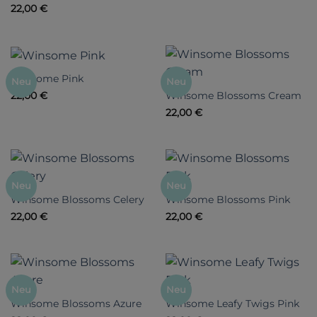
22,00
€
Winsome Pink
Neu
Neu
Winsome Blossoms Cream
22,00
€
22,00
€
Neu
Neu
Winsome Blossoms Celery
Winsome Blossoms Pink
22,00
€
22,00
€
Neu
Neu
Winsome Blossoms Azure
Winsome Leafy Twigs Pink