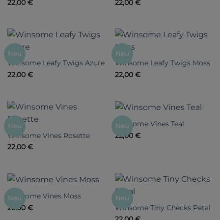
22,00
€
22,00
€
Neu
Neu
Winsome Leafy Twigs Azure
Winsome Leafy Twigs Moss
22,00
€
22,00
€
Winsome Vines Teal
Neu
Neu
Winsome Vines Rosette
22,00
€
22,00
€
Winsome Vines Moss
Neu
Neu
Winsome Tiny Checks Petal
22,00
€
22,00
€