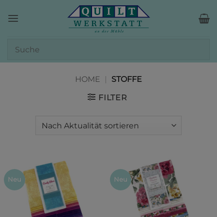
Zum
Inhalt
springen
HOME
|
STOFFE
FILTER
Neu
Neu