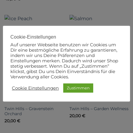
Ice Peach
Salmon
15,00
€
15,00
€
Cookie-Einstellungen
Auf unserer Webseite benutzen wir Cookies um
Dir eine bestmögliche Erfahrung zu garantieren,
indem wir uns Deine Präferenzen und
Einstellungen merken. Dadurch wird unser Shop
Peapod
Artichoke
stetig verbessert. Wenn Du auf „Zustimmen“
klickst, gibst Du uns Dein Einverständnis für die
15,00
€
15,00
€
Verwendung aller Cookies.
Cookie Einstellungen
Zustimmen
Twin Hills – Gravenstein
Twin Hills – Garden Wellness
Orchard
20,00
€
20,00
€