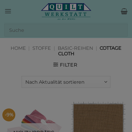
Zum
Inhalt
springen
HOME
|
STOFFE
|
BASIC-REIHEN
|
COTTAGE
CLOTH
FILTER
-9%