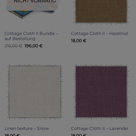
NICHT VORRÄTIG
Cottage Cloth II Bundle –
Cottage Cloth II – Hazelnut
auf Bestellung
18,00
€
Ursprünglicher
Aktueller
216,00
€
196,00
€
Preis
Preis
war:
ist:
216,00 €
196,00 €.
Linen texture – Snow
Cottage Cloth II – Lavender
18,00
€
18,00
€