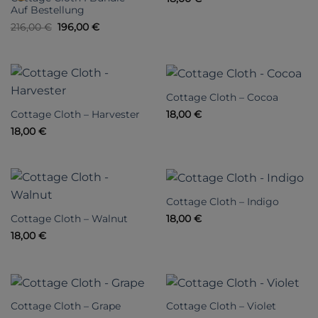
Auf Bestellung
Ursprünglicher
Aktueller
216,00
€
196,00
€
Preis
Preis
war:
ist:
216,00 €
196,00 €.
Cottage Cloth – Cocoa
Cottage Cloth – Harvester
18,00
€
18,00
€
Cottage Cloth – Indigo
Cottage Cloth – Walnut
18,00
€
18,00
€
Cottage Cloth – Grape
Cottage Cloth – Violet