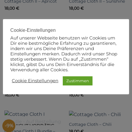
Cottage Cloth II – Apricot
Cottage Cloth II – Sunshine
18,00
€
18,00
€
Cookie-Einstellungen
Auf unserer Webseite benutzen wir Cookies um
Cottage Cloth II – Pearl
Dir eine bestmögliche Erfahrung zu garantieren,
Cottage Cloth II – Smoke
18,00
€
indem wir uns Deine Präferenzen und
18,00
€
Einstellungen merken. Dadurch wird unser Shop
stetig verbessert. Wenn Du auf „Zustimmen“
klickst, gibst Du uns Dein Einverständnis für die
Verwendung aller Cookies.
Cookie Einstellungen
Zustimmen
Cottage Cloth II – Peeble
Cottage Cloth II – Mineral
18,00
€
18,00
€
Cottage Cloth – Chili
-9%
NICHT VORRÄTIG
Cottage Cloth I Bundle –
18,00
€