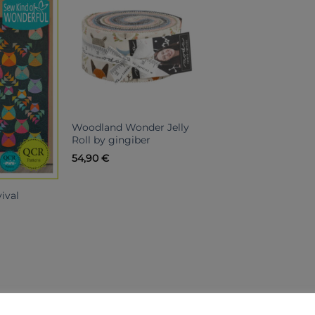
Woodland Wonder Jelly
Roll by gingiber
54,90
€
ival