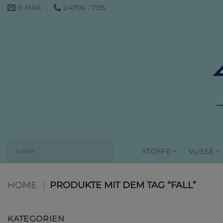
Zum
E-MAIL
04706 - 7135
Inhalt
springen
STOFFE
VLIESE
HOME
|
PRODUKTE MIT DEM TAG “FALL”
KATEGORIEN