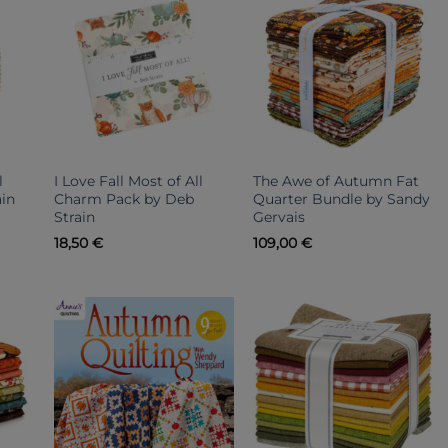
l
I Love Fall Most of All
The Awe of Autumn Fat
ain
Charm Pack by Deb
Quarter Bundle by Sandy
Strain
Gervais
18,50
€
109,00
€