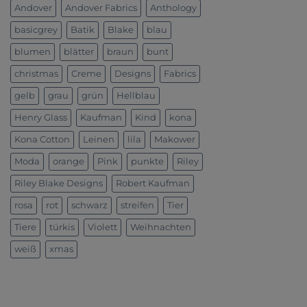
Andover
Andover Fabrics
Anthology
basicgrey
Batik
Blake
blau
blumen
blätter
braun
bunt
christmas
Creme
Designs
Fabrics
gelb
grau
grün
Hellblau
Henry Glass
Kaufman
Kind
kona
Kona Cotton
Leinen
lila
Makower
Moda
orange
Pink
punkte
Riley
Riley Blake Designs
Robert Kaufman
rosa
rot
schwarz
streifen
Tier
Tiere
türkis
Violett
Weihnachten
weiß
xmas