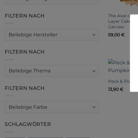
FILTERN NACH
The Awe of 
Layer Cake b
Gervais
59,00
€
FILTERN NACH
Peck & Pick’
FILTERN NACH
13,90
€
SCHLAGWÖRTER