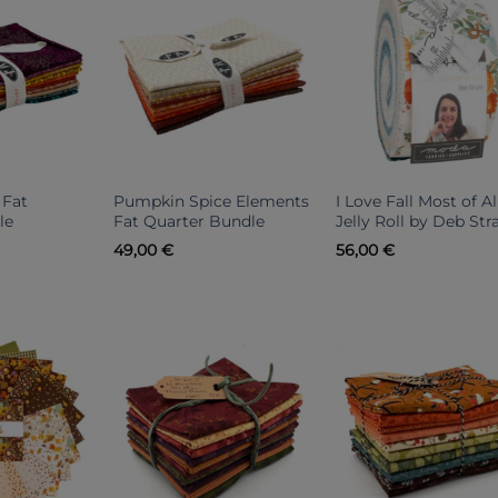
 Fat
Pumpkin Spice Elements
I Love Fall Most of Al
le
Fat Quarter Bundle
Jelly Roll by Deb Str
49,00
€
56,00
€