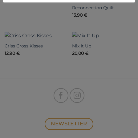
Reconnection Quilt
13,90
€
Criss Cross Kisses
Mix It Up
12,90
€
20,00
€
NEWSLETTER