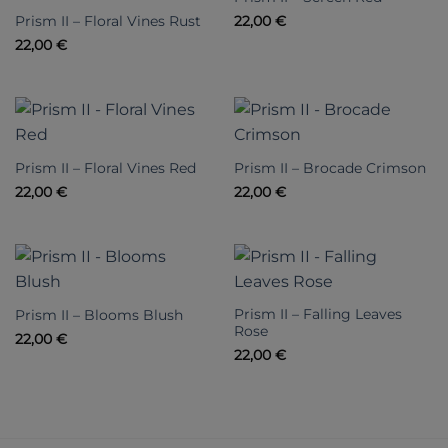
Prism II – Floral Vines Rust
22,00
€
22,00
€
Prism II – Floral Vines Red
Prism II – Brocade Crimson
22,00
€
22,00
€
Prism II – Falling Leaves
Prism II – Blooms Blush
Rose
22,00
€
22,00
€