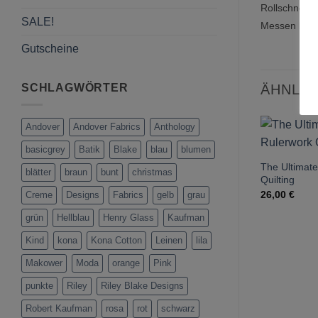
Rollschneide
SALE!
Messen benö
Gutscheine
SCHLAGWÖRTER
ÄHNLI
Andover
Andover Fabrics
Anthology
basicgrey
Batik
Blake
blau
blumen
The Ultimate
blätter
braun
bunt
christmas
Quilting
26,00
€
Creme
Designs
Fabrics
gelb
grau
grün
Hellblau
Henry Glass
Kaufman
Kind
kona
Kona Cotton
Leinen
lila
Makower
Moda
orange
Pink
punkte
Riley
Riley Blake Designs
Robert Kaufman
rosa
rot
schwarz