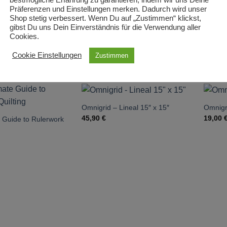
rn und Ziehmessern. Dieses Prym Lineal ist aber auch ideal für alle an
Präferenzen und Einstellungen merken. Dadurch wird unser
tigen.
Shop stetig verbessert. Wenn Du auf „Zustimmen“ klickst,
gibst Du uns Dein Einverständnis für die Verwendung aller
Cookies.
Cookie Einstellungen
Zustimmen
CHE PRODUKTE
Omnigrid – Lineal 15″ x 15″
Omnigri
45,90
€
19,00
 Guide to Rulerwork