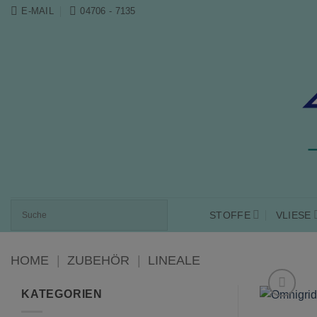
Zum
E-MAIL
04706 - 7135
Inhalt
springen
STOFFE
VLIESE
HOME
|
ZUBEHÖR
|
LINEALE
KATEGORIEN