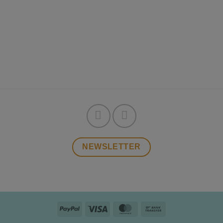
NEWSLETTER
PayPal
Visa
MasterCard
Bank
Transfer