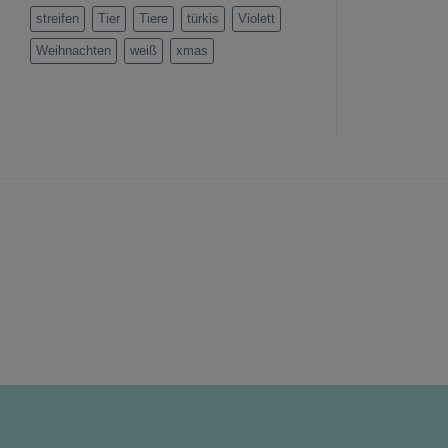
streifen
Tier
Tiere
türkis
Violett
Weihnachten
weiß
xmas