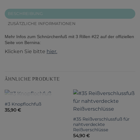
BESCHREIBUNG
ZUSÄTZLICHE INFORMATIONEN
Mehr Infos zum Schnürchenfuß mit 3 Rillen #22 auf der offiziellen
Seite von Bernina:
Klicken Sie bitte
hier.
ÄHNLICHE PRODUKTE
NICHT VORRÄTIG
#3 Knopflochfuß
35,90
€
#35 Reißverschlussfuß für
nahtverdeckte
Reißverschlüsse
54,90
€