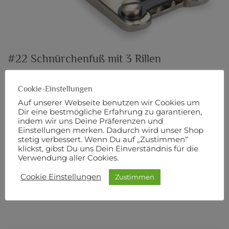
#22 Schnürchenfuß mit 3 Rillen
51,90
€
Cookie-Einstellungen
Auf unserer Webseite benutzen wir Cookies um
Vorrätig
Dir eine bestmögliche Erfahrung zu garantieren,
indem wir uns Deine Präferenzen und
inkl. MwSt.
zzgl.
Versandkosten
Einstellungen merken. Dadurch wird unser Shop
stetig verbessert. Wenn Du auf „Zustimmen“
#22 Schnürchenfuß mit 3 Rillen Menge
klickst, gibst Du uns Dein Einverständnis für die
Verwendung aller Cookies.
IN DEN WARENKORB
Cookie Einstellungen
Zustimmen
Artikelnummer:
1185