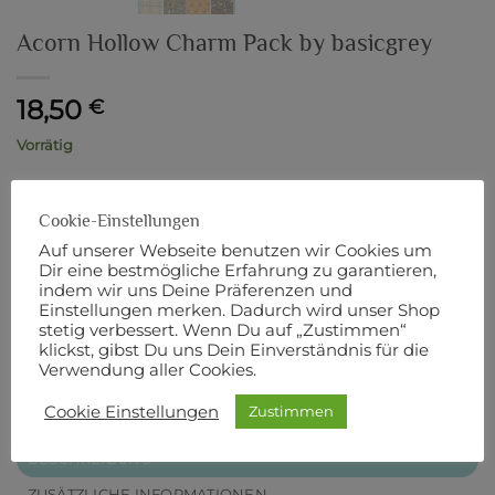
Acorn Hollow Charm Pack by basicgrey
18,50
€
Vorrätig
inkl. MwSt.
zzgl.
Versandkosten
Cookie-Einstellungen
Acorn Hollow Charm Pack by basicgrey Menge
Auf unserer Webseite benutzen wir Cookies um
Dir eine bestmögliche Erfahrung zu garantieren,
IN DEN WARENKORB
indem wir uns Deine Präferenzen und
Einstellungen merken. Dadurch wird unser Shop
stetig verbessert. Wenn Du auf „Zustimmen“
Artikelnummer:
8158
klickst, gibst Du uns Dein Einverständnis für die
Verwendung aller Cookies.
Cookie Einstellungen
Zustimmen
BESCHREIBUNG
ZUSÄTZLICHE INFORMATIONEN