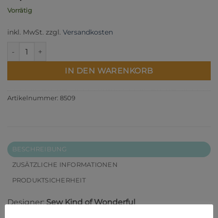
Vorrätig
inkl. MwSt.
zzgl.
Versandkosten
Attic Windows Menge
IN DEN WARENKORB
Artikelnummer:
8509
BESCHREIBUNG
ZUSÄTZLICHE INFORMATIONEN
PRODUKTSICHERHEIT
Designer:
Sew Kind of Wonderful