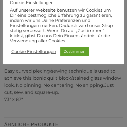
Cookie-Einstellungen
Anleitung in englischer Sprache.
Auf unserer Webseite benutzen wir Cookies um
Dir eine bestmögliche Erfahrung zu garantieren,
Originalbeschreibung:
indem wir uns Deine Präferenzen und
Einstellungen merken. Dadurch wird unser Shop
The Attic Windows quilt design was inspired by the
stetig verbessert. Wenn Du auf „Zustimmen“
klickst, gibst Du uns Dein Einverständnis für die
numerous stained glass windows we saw in our
Verwendung aller Cookies.
teaching travels across Europe in 2023! We wanted
to recreate the iconic curved shapes, variety of
Cookie Einstellungen
Zustimmen
textures, and beautiful colors in the architecture.
Easy curved piecing/sewing technique is used to
achieve this iconic quilt block/stained glass window
look. No pinning. No centering. No snipping.Just
cut, sew, and square-up.
73″ x 87″
ÄHNLICHE PRODUKTE