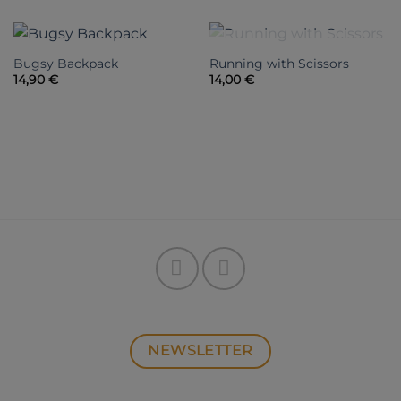
NICHT VORRÄTIG
Bugsy Backpack
Running with Scissors
14,90
€
14,00
€
NEWSLETTER