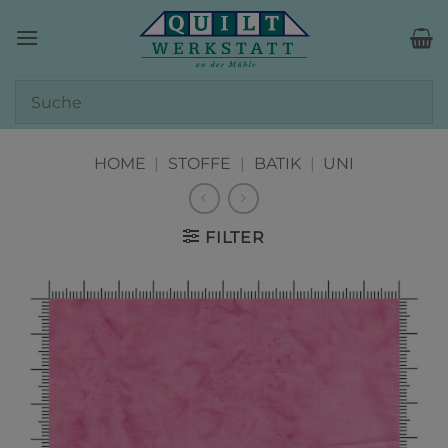
Zum
Inhalt
springen
HOME
|
STOFFE
|
BATIK
|
UNI
FILTER