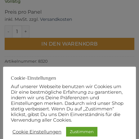
Vorrätig
Preis pro Panel
inkl. MwSt.
zzgl.
Versandkosten
Best Day Ever - Typewriter Panel Menge
IN DEN WARENKORB
Artikelnummer:
8320
Cookie-Einstellungen
Auf unserer Webseite benutzen wir Cookies um
Dir eine bestmögliche Erfahrung zu garantieren,
BESCHREIBUNG
indem wir uns Deine Präferenzen und
Einstellungen merken. Dadurch wird unser Shop
ZUSÄTZLICHE INFORMATIONEN
stetig verbessert. Wenn Du auf „Zustimmen“
PRODUKTSICHERHEIT
klickst, gibst Du uns Dein Einverständnis für die
Verwendung aller Cookies.
Panelgröße: 110 cm x 90 cm
Cookie Einstellungen
Zustimmen