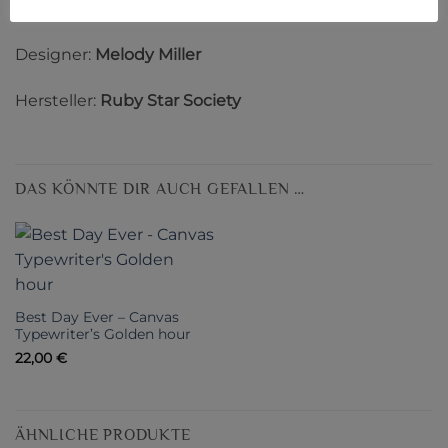
100% Baumwolle
Designer:
Melody Miller
Hersteller:
Ruby Star Society
DAS KÖNNTE DIR AUCH GEFALLEN …
Best Day Ever – Canvas
Typewriter’s Golden hour
22,00
€
ÄHNLICHE PRODUKTE