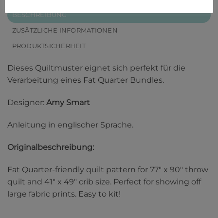
BESCHREIBUNG
ZUSÄTZLICHE INFORMATIONEN
PRODUKTSICHERHEIT
Dieses Quiltmuster eignet sich perfekt für die
Verarbeitung eines Fat Quarter Bundles.
Designer:
Amy Smart
Anleitung in englischer Sprache.
Originalbeschreibung:
Fat Quarter-friendly quilt pattern for 77″ x 90″ throw
quilt and 41″ x 49″ crib size. Perfect for showing off
large fabric prints. Easy to kit!