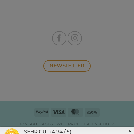
NEWSLETTER
PayPal
Visa
MasterCard
Bank
Transfer
KONTAKT
AGBS
WIDERRUF
DATENSCHUTZ
ZAHLUNG & VERSAND
IMPRESSUM
×
(4.94 / 5)
SEHR GUT