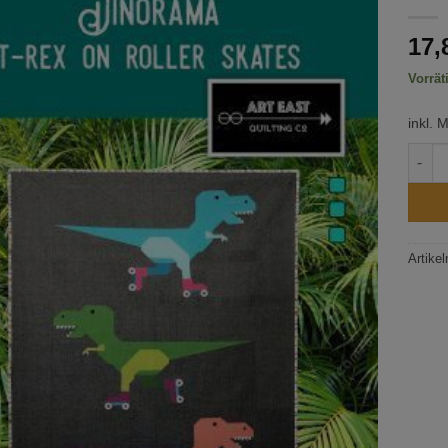
17,
Vorrät
inkl. 
Dinor
Artike