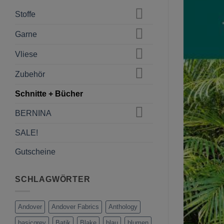
Stoffe
Garne
Vliese
Zubehör
Schnitte + Bücher
BERNINA
SALE!
Gutscheine
SCHLAGWÖRTER
Andover
Andover Fabrics
Anthology
basicgrey
Batik
Blake
blau
blumen