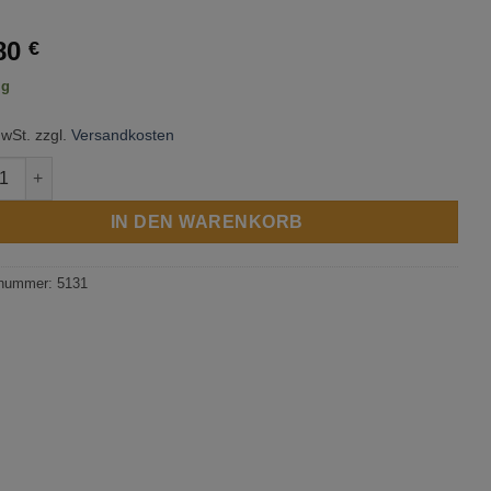
80
€
ig
MwSt.
zzgl.
Versandkosten
ama - T-Rex on roller skates Menge
IN DEN WARENKORB
lnummer:
5131