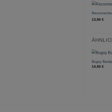
Reconnection
13,90
€
ÄHNLI
Bugsy Back
14,90
€