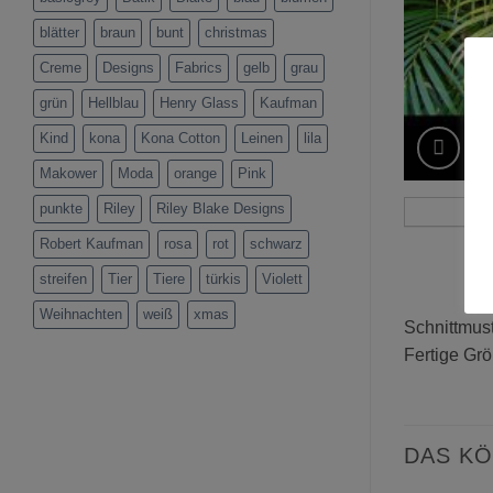
blätter
braun
bunt
christmas
Creme
Designs
Fabrics
gelb
grau
grün
Hellblau
Henry Glass
Kaufman
Kind
kona
Kona Cotton
Leinen
lila
Makower
Moda
orange
Pink
punkte
Riley
Riley Blake Designs
Robert Kaufman
rosa
rot
schwarz
streifen
Tier
Tiere
türkis
Violett
Weihnachten
weiß
xmas
Schnittmust
Fertige Grö
DAS KÖ