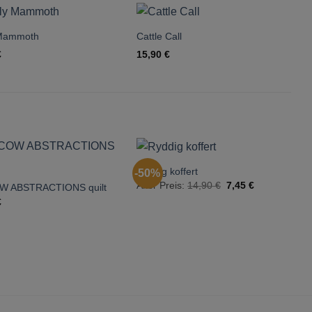
 Mammoth
Cattle Call
C
€
15,90
€
1
Ryddig koffert
-50%
Ursprünglicher
Aktueller
Alter Preis:
14,90
€
7,45
€
OW ABSTRACTIONS quilt
N
Preis
Preis
€
2
war:
ist:
14,90 €
7,45 €.