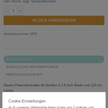
inkl. MwSt.
zzgl.
Versandkosten
Emerald Forest 40 Karat Gems Menge
IN DEN WARENKORB
Artikelnummer:
5270
BESCHREIBUNG
ZUSÄTZLICHE INFORMATIONEN
PRODUKTSICHERHEIT
Dieses Paket beinhaltet 40 Streifen à 2,5 Inch Breite und 110 cm
Länge.
Designer:
NA
Cookie-Einstellungen
Auf unserer Webseite benutzen wir Cookies um