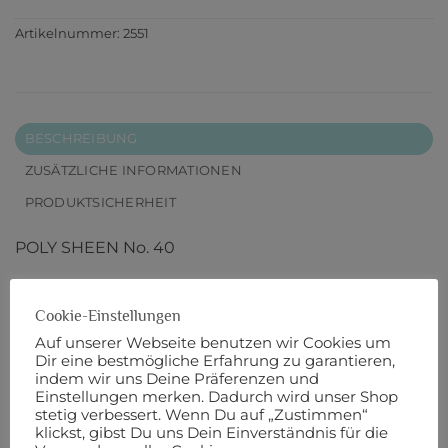
Artikelnummer:
2551
BESCHREIBUNG
ZUSÄTZLICHE INFORMATIONEN
PRODUKTSICHERHEIT
POLY SHEEN No. 40
200 m Länge
Cookie-Einstellungen
Robust, dekorativ und farbecht: Mit POLY SHEEN
Auf unserer Webseite benutzen wir Cookies um
Dir eine bestmögliche Erfahrung zu garantieren,
kaufen Sie den Stick-Klassiker unter den Mettler-
indem wir uns Deine Präferenzen und
Nähgarnen. Der glänzende Nähfaden ist nicht nur
Einstellungen merken. Dadurch wird unser Shop
wunderbar zu versticken, sondern lässt sich durch
stetig verbessert. Wenn Du auf „Zustimmen“
klickst, gibst Du uns Dein Einverständnis für die
seine extra starke und scheuerresistente