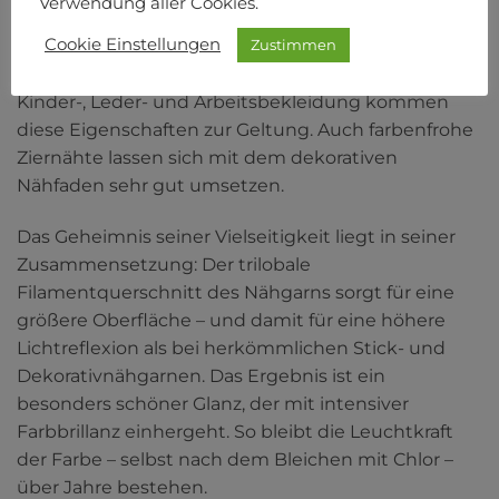
Verwendung aller Cookies.
Beschaffenheit auch universell einsetzen:
Cookie Einstellungen
Zustimmen
Besonders auf stark beanspruchten Textilien wie
Sport- und Freizeitbekleidung, Jeans, Frottee,
Kinder-, Leder- und Arbeitsbekleidung kommen
diese Eigenschaften zur Geltung. Auch farbenfrohe
Ziernähte lassen sich mit dem dekorativen
Nähfaden sehr gut umsetzen.
Das Geheimnis seiner Vielseitigkeit liegt in seiner
Zusammensetzung: Der trilobale
Filamentquerschnitt des Nähgarns sorgt für eine
größere Oberfläche – und damit für eine höhere
Lichtreflexion als bei herkömmlichen Stick- und
Dekorativnähgarnen. Das Ergebnis ist ein
besonders schöner Glanz, der mit intensiver
Farbbrillanz einhergeht. So bleibt die Leuchtkraft
der Farbe – selbst nach dem Bleichen mit Chlor –
über Jahre bestehen.