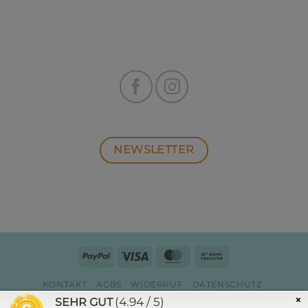
NEWSLETTER
PayPal
Visa
MasterCard
Bank
Transfer
KONTAKT
AGBS
WIDERRUF
DATENSCHUTZ
ZAHLUNG & VERSAND
IMPRESSUM
×
(4.94 / 5)
SEHR GUT