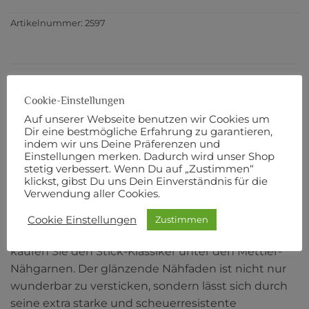
Artikelnummer:
2597
BESCHREIBUNG
Cookie-Einstellungen
ZUSÄTZLICHE INFORMATIONEN
Auf unserer Webseite benutzen wir Cookies um
Dir eine bestmögliche Erfahrung zu garantieren,
PRODUKTSICHERHEIT
indem wir uns Deine Präferenzen und
Einstellungen merken. Dadurch wird unser Shop
stetig verbessert. Wenn Du auf „Zustimmen“
POLY SHEEN No. 40
klickst, gibst Du uns Dein Einverständnis für die
Verwendung aller Cookies.
200 m Länge
Cookie Einstellungen
Zustimmen
Robust, dekorativ und farbecht: Mit POLY SHEEN
kaufen Sie den Stick-Klassiker unter den Mettler-
Nähgarnen. Der glänzende Nähfaden ist nicht nur
wunderbar zu versticken, sondern lässt sich durch
seine extra starke und scheuerresistente