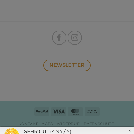
NEWSLETTER
PayPal
Visa
MasterCard
Bank
Transfer
KONTAKT
AGBS
WIDERRUF
DATENSCHUTZ
ZAHLUNG & VERSAND
IMPRESSUM
×
(4.94 / 5)
SEHR GUT