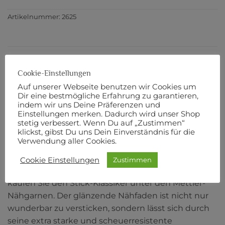
Artikelnummer:
2625
BESCHREIBUNG
Cookie-Einstellungen
ZUSÄTZLICHE INFORMATIONEN
Auf unserer Webseite benutzen wir Cookies um
Dir eine bestmögliche Erfahrung zu garantieren,
PRODUKTSICHERHEIT
indem wir uns Deine Präferenzen und
Einstellungen merken. Dadurch wird unser Shop
stetig verbessert. Wenn Du auf „Zustimmen“
POLY SHEEN No. 40
klickst, gibst Du uns Dein Einverständnis für die
Verwendung aller Cookies.
200 m Länge
Cookie Einstellungen
Zustimmen
Robust, dekorativ und farbecht: Mit POLY SHEEN
kaufen Sie den Stick-Klassiker unter den Mettler-
Nähgarnen. Der glänzende Nähfaden ist nicht nur
wunderbar zu versticken, sondern lässt sich durch
seine extra starke und scheuerresistente