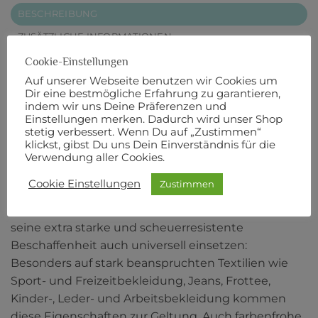
BESCHREIBUNG
ZUSÄTZLICHE INFORMATIONEN
PRODUKTSICHERHEIT
Cookie-Einstellungen
Auf unserer Webseite benutzen wir Cookies um
POLY SHEEN No. 40
Dir eine bestmögliche Erfahrung zu garantieren,
indem wir uns Deine Präferenzen und
Einstellungen merken. Dadurch wird unser Shop
800 m Länge
stetig verbessert. Wenn Du auf „Zustimmen“
klickst, gibst Du uns Dein Einverständnis für die
Robust, dekorativ und farbecht: Mit POLY SHEEN
Verwendung aller Cookies.
kaufen Sie den Stick-Klassiker unter den Mettler-
Cookie Einstellungen
Zustimmen
Nähgarnen. Der glänzende Nähfaden ist nicht nur
wunderbar zu versticken, sondern lässt sich durch
seine extra starke und scheuerresistente
Beschaffenheit auch universell einsetzen:
Besonders auf stark beanspruchten Textilien wie
Sport- und Freizeitbekleidung, Jeans, Frottee,
Kinder-, Leder- und Arbeitsbekleidung kommen
diese Eigenschaften zur Geltung. Auch farbenfrohe