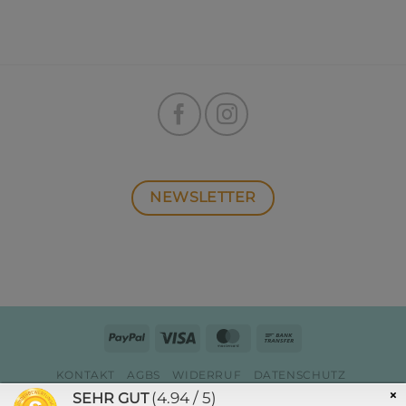
NEWSLETTER
PayPal
Visa
MasterCard
Bank
Transfer
KONTAKT
AGBS
WIDERRUF
DATENSCHUTZ
ZAHLUNG & VERSAND
IMPRESSUM
×
(4.94 / 5)
SEHR GUT