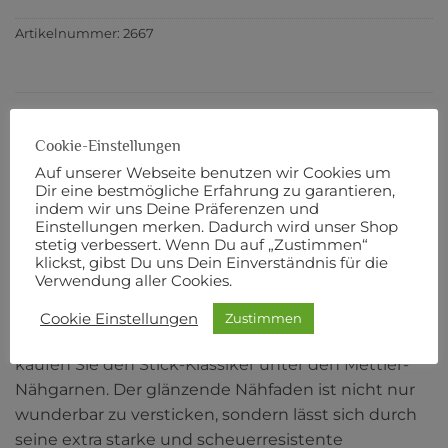
Artikelnummer:
2667
BESCHREIBUNG
Cookie-Einstellungen
ZUSÄTZLICHE INFORMATIONEN
Auf unserer Webseite benutzen wir Cookies um
Dir eine bestmögliche Erfahrung zu garantieren,
PRODUKTSICHERHEIT
indem wir uns Deine Präferenzen und
Einstellungen merken. Dadurch wird unser Shop
stetig verbessert. Wenn Du auf „Zustimmen“
POLY SHEEN No. 40
klickst, gibst Du uns Dein Einverständnis für die
Verwendung aller Cookies.
200 m Länge
Cookie Einstellungen
Zustimmen
Robust, dekorativ und farbecht: Mit POLY SHEEN
kaufen Sie den Stick-Klassiker unter den Mettler-
Nähgarnen. Der glänzende Nähfaden ist nicht nur
wunderbar zu versticken, sondern lässt sich durch
seine extra starke und scheuerresistente