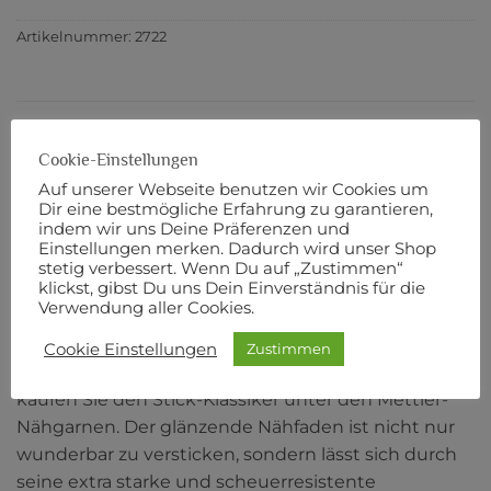
Artikelnummer:
2722
BESCHREIBUNG
Cookie-Einstellungen
ZUSÄTZLICHE INFORMATIONEN
Auf unserer Webseite benutzen wir Cookies um
Dir eine bestmögliche Erfahrung zu garantieren,
PRODUKTSICHERHEIT
indem wir uns Deine Präferenzen und
Einstellungen merken. Dadurch wird unser Shop
stetig verbessert. Wenn Du auf „Zustimmen“
POLY SHEEN No. 40
klickst, gibst Du uns Dein Einverständnis für die
Verwendung aller Cookies.
200 m Länge
Cookie Einstellungen
Zustimmen
Robust, dekorativ und farbecht: Mit POLY SHEEN
kaufen Sie den Stick-Klassiker unter den Mettler-
Nähgarnen. Der glänzende Nähfaden ist nicht nur
wunderbar zu versticken, sondern lässt sich durch
seine extra starke und scheuerresistente