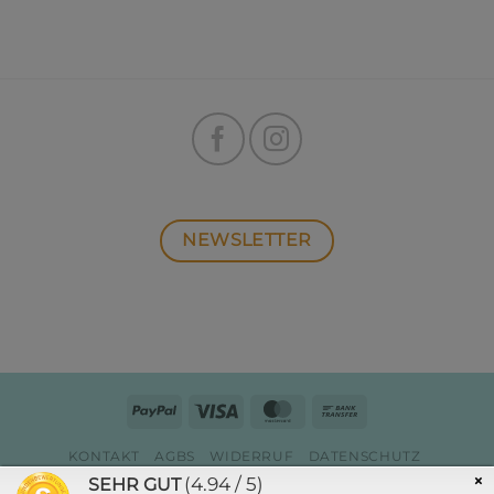
NEWSLETTER
PayPal
Visa
MasterCard
Bank
Transfer
KONTAKT
AGBS
WIDERRUF
DATENSCHUTZ
ZAHLUNG & VERSAND
IMPRESSUM
×
(4.94 / 5)
SEHR GUT