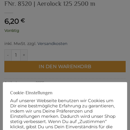
FNr. 8320 | Aerolock 125 2500 m
6,20
€
Vorrätig
inkl. MwSt.
zzgl.
Versandkosten
FNr. 8320 | Aerolock 125 2500 m Menge
IN DEN WARENKORB
Artikelnummer:
2855
Cookie-Einstellungen
Auf unserer Webseite benutzen wir Cookies um
Dir eine bestmögliche Erfahrung zu garantieren,
indem wir uns Deine Präferenzen und
BESCHREIBUNG
Einstellungen merken. Dadurch wird unser Shop
stetig verbessert. Wenn Du auf „Zustimmen“
ZUSÄTZLICHE INFORMATIONEN
klickst, gibst Du uns Dein Einverständnis für die