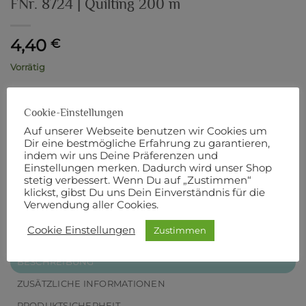
FNr. 8724 | Quilting 200 m
4,40
€
Vorrätig
inkl. MwSt.
zzgl.
Versandkosten
Cookie-Einstellungen
FNr. 8724 | Quilting 200 m Menge
Auf unserer Webseite benutzen wir Cookies um
Dir eine bestmögliche Erfahrung zu garantieren,
IN DEN WARENKORB
indem wir uns Deine Präferenzen und
Einstellungen merken. Dadurch wird unser Shop
stetig verbessert. Wenn Du auf „Zustimmen“
Artikelnummer:
2792
klickst, gibst Du uns Dein Einverständnis für die
Verwendung aller Cookies.
Cookie Einstellungen
Zustimmen
BESCHREIBUNG
ZUSÄTZLICHE INFORMATIONEN
PRODUKTSICHERHEIT