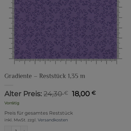
Gradiente – Reststück 1,35 m
Ursprünglicher
Aktueller
Alter Preis:
24,30
18,00
€
€
Preis
Preis
Vorrätig
war:
ist:
Preis für gesamtes Reststück
24,30 €
18,00 €.
inkl. MwSt.
zzgl.
Versandkosten
Gradiente - Reststück 1,35 m Menge