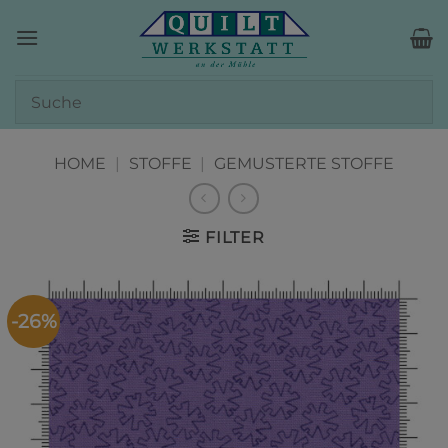
Zum
Inhalt
springen
HOME
|
STOFFE
|
GEMUSTERTE STOFFE
FILTER
-26%