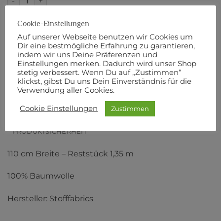
IN DEN WARENKORB
Cookie-Einstellungen
Auf unserer Webseite benutzen wir Cookies um
Dir eine bestmögliche Erfahrung zu garantieren,
Artikelnummer:
3662
indem wir uns Deine Präferenzen und
Einstellungen merken. Dadurch wird unser Shop
stetig verbessert. Wenn Du auf „Zustimmen“
klickst, gibst Du uns Dein Einverständnis für die
Verwendung aller Cookies.
BESCHREIBUNG
Cookie Einstellungen
Zustimmen
ZUSÄTZLICHE INFORMATIONEN
PRODUKTSICHERHEIT
110 cm Breite – Reststück 1,35 m
100% Baumwolle
Hersteller: Stofffabrics