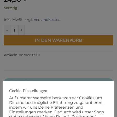
Vorrätig
inkl. MwSt.
zzgl.
Versandkosten
Korkstoff / veganes Leder - Pink Menge
IN DEN WARENKORB
Artikelnummer:
6901
BESCHREIBUNG
Cookie-Einstellungen
PRODUKTSICHERHEIT
Auf unserer Webseite benutzen wir Cookies um
ca. 50 cm x 70 cm
Dir eine bestmögliche Erfahrung zu garantieren,
indem wir uns Deine Präferenzen und
Einstellungen merken. Dadurch wird unser Shop
Die Oberseite dieses Stoffs ist aus Kork.
stetig verbessert. Wenn Du auf „Zustimmen“