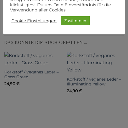
klickst, gibst Du uns Dein Einverständnis für die
Verwendung aller Cookies.
Die Unterseite dieses Stoffs besteht aus 30 %
Baumwolle und 70 % Polyester.
Cookie Einstellungen
Zustimmen
DAS KÖNNTE DIR AUCH GEFALLEN …
Korkstoff / veganes Leder –
Grass Green
Korkstoff / veganes Leder –
24,90
€
Illuminating Yellow
24,90
€