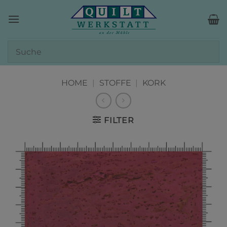
Zum
Inhalt
springen
HOME
|
STOFFE
|
KORK
FILTER