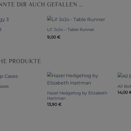
NNTE DIR AUCH GEFALLEN …
3
Lil‘ JoJo – Table Runner
9,00
€
HE PRODUKTE
Cases
All Bo
14,00
Hazel Hedgehog by Elizabeth
Hartman
13,90
€