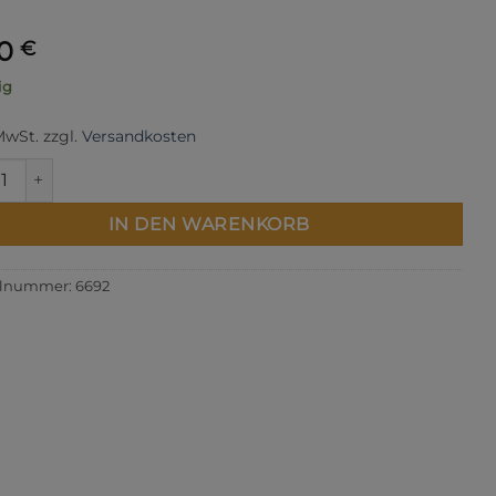
00
€
ig
 MwSt.
zzgl.
Versandkosten
rixie - Table Runner Menge
IN DEN WARENKORB
elnummer:
6692