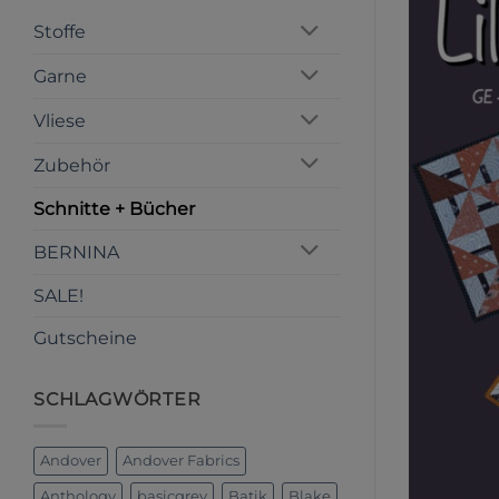
Stoffe
Garne
Vliese
Zubehör
Schnitte + Bücher
BERNINA
SALE!
Gutscheine
SCHLAGWÖRTER
Andover
Andover Fabrics
Anthology
basicgrey
Batik
Blake