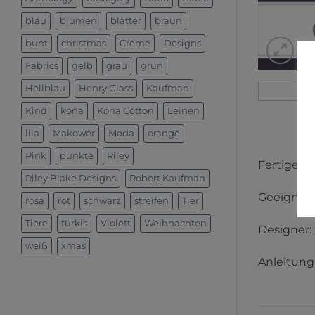
blau
blumen
blätter
braun
bunt
christmas
Creme
Designs
Fabrics
gelb
grau
grün
Hellblau
Henry Glass
Kaufman
Kind
kona
Kona Cotton
Leinen
lila
Makower
Moda
orange
Pink
punkte
Riley
Fertige Gr
Riley Blake Designs
Robert Kaufman
Geeignet 
rosa
rot
schwarz
streifen
Tier
Tiere
türkis
Violett
Weihnachten
Designer:
weiß
xmas
Anleitung 