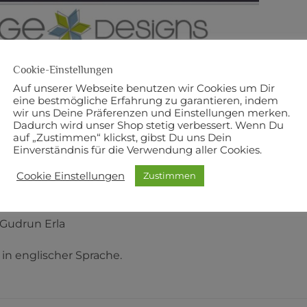
Cookie-Einstellungen
Auf unserer Webseite benutzen wir Cookies um Dir
eine bestmögliche Erfahrung zu garantieren, indem
wir uns Deine Präferenzen und Einstellungen merken.
Dadurch wird unser Shop stetig verbessert. Wenn Du
BESCHREIBUNG
ZUSÄTZLICHE INFORMATI
auf „Zustimmen“ klickst, gibst Du uns Dein
Einverständnis für die Verwendung aller Cookies.
öße des Tischläufers: 14,5 “ x 42,5 “ (ca. 37 cm x 108 cm)
Cookie Einstellungen
Zustimmen
für die Verarbeitung von
Charm Packs
.
 Gudrun Erla
in englischer Sprache.