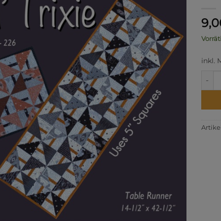
9,
Vorrät
inkl.
Lil' T
Artik