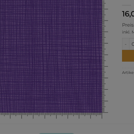
16,
Prei
inkl.
Linea
Artik