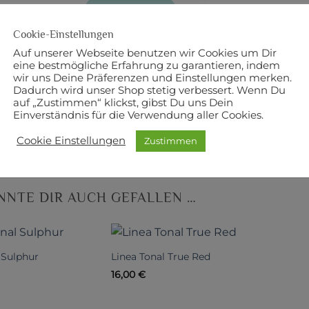
BESCHREIBUNG
ZUSÄTZLICHE INFORMATI
Cookie-Einstellungen
eite
Auf unserer Webseite benutzen wir Cookies um Dir
eine bestmögliche Erfahrung zu garantieren, indem
mwolle
wir uns Deine Präferenzen und Einstellungen merken.
Dadurch wird unser Shop stetig verbessert. Wenn Du
 The Henley Studio
auf „Zustimmen“ klickst, gibst Du uns Dein
Einverständnis für die Verwendung aller Cookies.
r: Makower
Cookie Einstellungen
Zustimmen
NNTE DIR AUCH GEFALLEN …
 Sulphur
Linea Tonal True Red
16,00
€