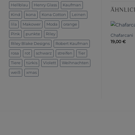
Hellblau
Henry Glass
Kaufman
ÄHNLIC
Kind
kona
Kona Cotton
Leinen
lila
Makower
Moda
orange
Pink
punkte
Riley
Chafarcani
19,00
€
Riley Blake Designs
Robert Kaufman
rosa
rot
schwarz
streifen
Tier
Tiere
türkis
Violett
Weihnachten
weiß
xmas