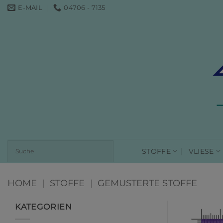
Zum
E-MAIL
04706 - 7135
Inhalt
springen
STOFFE
VLIESE
HOME
|
STOFFE
|
GEMUSTERTE STOFFE
KATEGORIEN