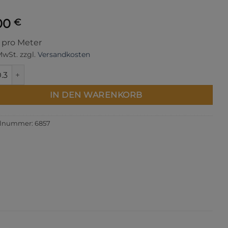
00
€
s pro Meter
 MwSt.
zzgl.
Versandkosten
 Tonal Amethyst Menge
IN DEN WARENKORB
elnummer:
6857