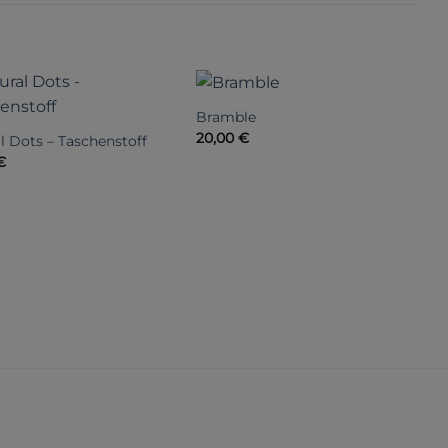
Bramble
B
20,00
€
1
l Dots – Taschenstoff
€