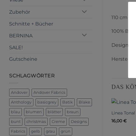
Zubehör
110 cm Br
Schnitte + Bücher
100% Bau
BERNINA
Designer:
SALE!
Gutscheine
Herstelle
SCHLAGWÖRTER
DAS KÖ
Andover
Andover Fabrics
Anthology
basicgrey
Batik
Blake
blau
blumen
blätter
braun
Linea Tonal
16,00
€
bunt
christmas
Creme
Designs
Fabrics
gelb
grau
grün