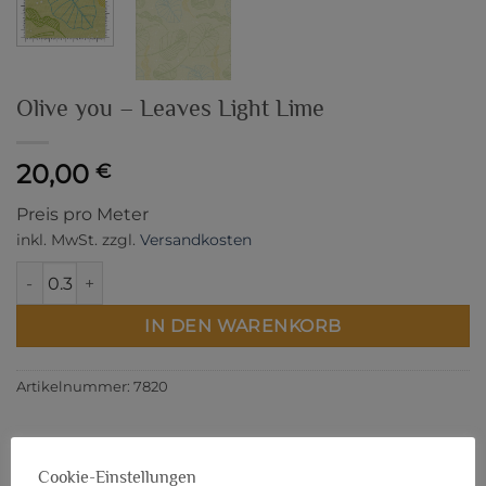
Olive you – Leaves Light Lime
20,00
€
Preis pro Meter
inkl. MwSt.
zzgl.
Versandkosten
Olive you - Leaves Light Lime Menge
IN DEN WARENKORB
Artikelnummer:
7820
Cookie-Einstellungen