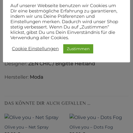
BESCHREIBUNG
Auf unserer Webseite benutzen wir Cookies um
Dir eine bestmögliche Erfahrung zu garantieren,
ZUSÄTZLICHE INFORMATIONEN
indem wir uns Deine Präferenzen und
Einstellungen merken. Dadurch wird unser Shop
PRODUKTSICHERHEIT
stetig verbessert. Wenn Du auf „Zustimmen“
klickst, gibst Du uns Dein Einverständnis für die
110 cm Breite
Verwendung aller Cookies.
Cookie Einstellungen
Zustimmen
100% Baumwolle
Designer:
ZEN CHIC / Brigitte Heitland
Hersteller:
Moda
DAS KÖNNTE DIR AUCH GEFALLEN …
Olive you – Net Spray
Olive you – Dots Fog