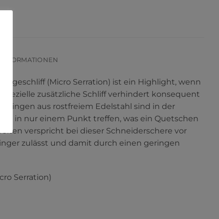
 INFORMATIONEN
geschliff (Micro Serration) ist ein Highlight, wenn
 spezielle zusätzliche Schliff verhindert konsequent
 Klingen aus rostfreiem Edelstahl sind in der
ere in nur einem Punkt treffen, was ein Quetschen
iten verspricht bei dieser Schneiderschere vor
 Finger zulässt und damit durch einen geringen
ro Serration)