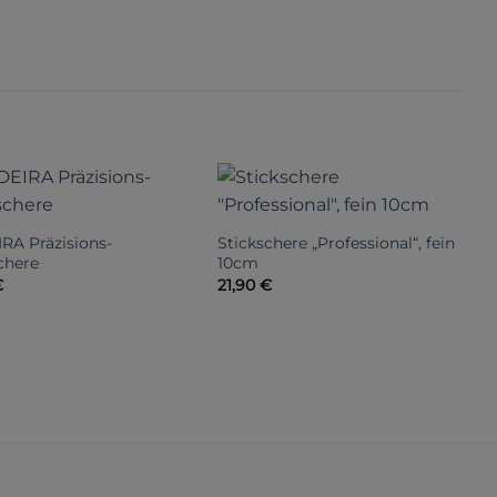
RA Präzisions-
Stickschere „Professional“, fein
chere
10cm
S
€
21,90
€
g
2