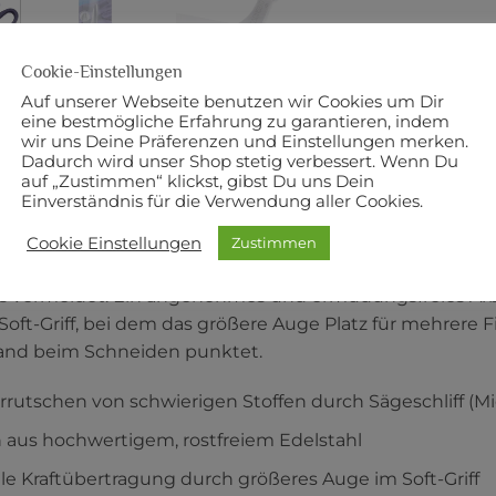
Cookie-Einstellungen
Auf unserer Webseite benutzen wir Cookies um Dir
eine bestmögliche Erfahrung zu garantieren, indem
BESCHREIBUNG
ZUSÄTZLICHE
wir uns Deine Präferenzen und Einstellungen merken.
Dadurch wird unser Shop stetig verbessert. Wenn Du
auf „Zustimmen“ klickst, gibst Du uns Dein
iderschere „Professional“ von KAI mit dem sogenannten Sä
Einverständnis für die Verwendung aller Cookies.
Zuschnitt von z. B. Seide oder Kunstfasern geht. Dieser
schen von schwierigen Stoffen. Die präzise geschliffenen
Cookie Einstellungen
Zustimmen
o abgestimmt, dass sich die Scherenblätter der Nähsch
es vermeidet. Ein angenehmes und ermüdungsfreies Arbe
 Soft-Griff, bei dem das größere Auge Platz für mehrere
and beim Schneiden punktet.
rrutschen von schwierigen Stoffen durch Sägeschliff (Mic
 aus hochwertigem, rostfreiem Edelstahl
e Kraftübertragung durch größeres Auge im Soft-Griff