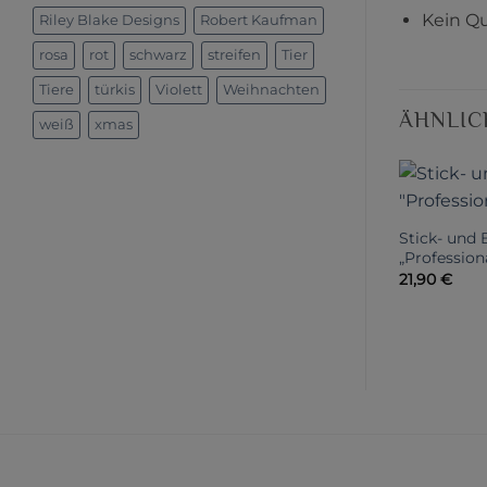
Kein Qu
Riley Blake Designs
Robert Kaufman
rosa
rot
schwarz
streifen
Tier
Tiere
türkis
Violett
Weihnachten
ÄHNLIC
weiß
xmas
Stick- und 
„Profession
21,90
€