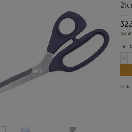
21c
32
Vorrät
inkl.
Schne
Artik