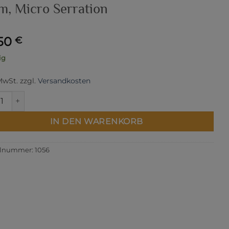
m, Micro Serration
,50
€
ig
 MwSt.
zzgl.
Versandkosten
iderschere "Professional" Xact 21cm, Micro Serration Menge
IN DEN WARENKORB
elnummer:
1056