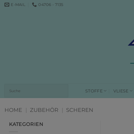
Zum
E-MAIL
04706 - 7135
Inhalt
springen
STOFFE
VLIESE
HOME
|
ZUBEHÖR
|
SCHEREN
KATEGORIEN