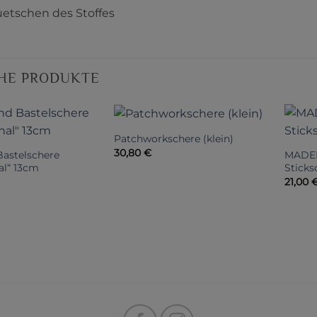
etschen des Stoffes
HE PRODUKTE
Patchworkschere (klein)
30,80
€
Bastelschere
MADEI
al“ 13cm
Sticks
21,00