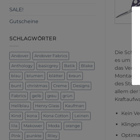
SALE!
Gutscheine
SCHLAGWÖRTER
Die Schne
Andover
Andover Fabrics
es um den 
Anthology
basicgrey
Batik
Blake
das Verrut
Montage s
blau
blumen
blätter
braun
des Stoff
bunt
christmas
Creme
Designs
allem der
Fabrics
gelb
grau
grün
Kraftaufw
Hellblau
Henry Glass
Kaufman
Kein Ve
Kind
kona
Kona Cotton
Leinen
Klingen
lila
Makower
Moda
orange
Optimal
Pink
punkte
Riley