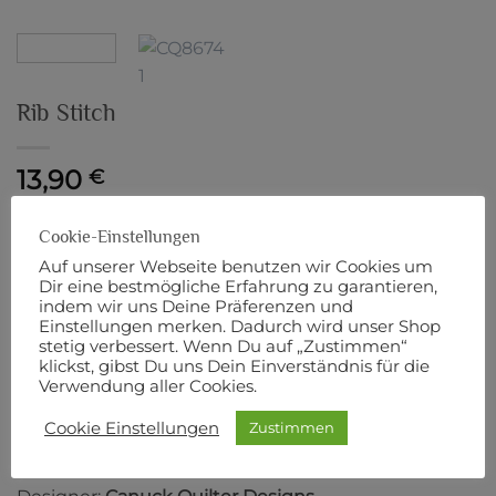
Rib Stitch
13,90
€
Nicht vorrätig
Cookie-Einstellungen
Artikelnummer:
8512
Auf unserer Webseite benutzen wir Cookies um
Dir eine bestmögliche Erfahrung zu garantieren,
indem wir uns Deine Präferenzen und
Einstellungen merken. Dadurch wird unser Shop
stetig verbessert. Wenn Du auf „Zustimmen“
klickst, gibst Du uns Dein Einverständnis für die
BESCHREIBUNG
Verwendung aller Cookies.
ZUSÄTZLICHE INFORMATIONEN
Cookie Einstellungen
Zustimmen
PRODUKTSICHERHEIT