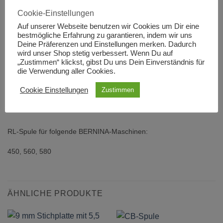
Cookie-Einstellungen
IN DEN WARENKORB
Auf unserer Webseite benutzen wir Cookies um Dir eine
bestmögliche Erfahrung zu garantieren, indem wir uns
Artikelnummer:
1173
Deine Präferenzen und Einstellungen merken. Dadurch
wird unser Shop stetig verbessert. Wenn Du auf
„Zustimmen“ klickst, gibst Du uns Dein Einverständnis für
die Verwendung aller Cookies.
Cookie Einstellungen
Zustimmen
BESCHREIBUNG
ZUSÄTZLICHE INFORMATIONEN
RL-Spule für folgende BERNINA-Maschinen:
450, 560, 580
ÄHNLICHE PRODUKTE