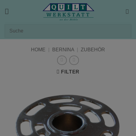
Zum
Inhalt
springen
HOME
|
BERNINA
|
ZUBEHÖR
FILTER