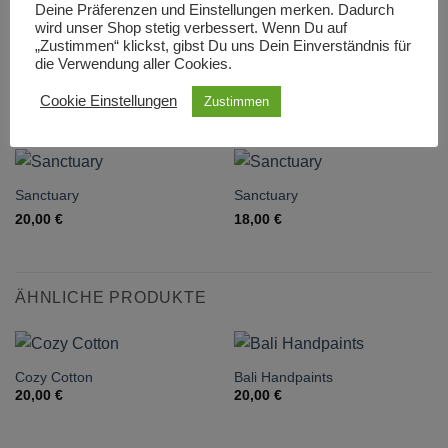
Deine Präferenzen und Einstellungen merken. Dadurch
Hersteller: Moda
wird unser Shop stetig verbessert. Wenn Du auf
„Zustimmen“ klickst, gibst Du uns Dein Einverständnis für
die Verwendung aller Cookies.
Cookie Einstellungen
Zustimmen
DAS KÖNNTE DIR AUCH GEFALLEN …
Sanctuary
Sanctuary
20,00
€
18,00
€
ÄHNLICHE PRODUKTE
Cozy Cotton
Bali Handpaints
20,00
€
20,00
€