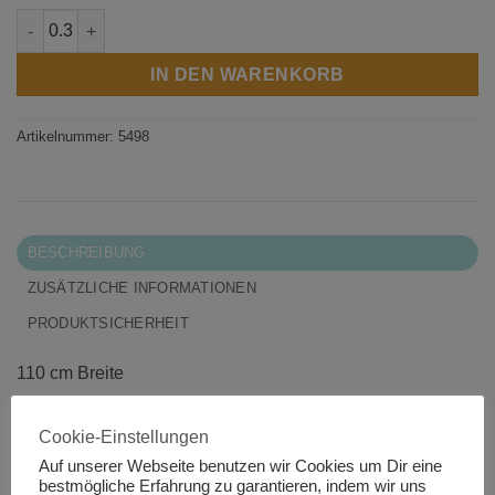
Sanctuary Menge
IN DEN WARENKORB
Artikelnummer:
5498
BESCHREIBUNG
ZUSÄTZLICHE INFORMATIONEN
PRODUKTSICHERHEIT
110 cm Breite
100% Baumwolle
Cookie-Einstellungen
Auf unserer Webseite benutzen wir Cookies um Dir eine
Designer: 3 Sisters
bestmögliche Erfahrung zu garantieren, indem wir uns