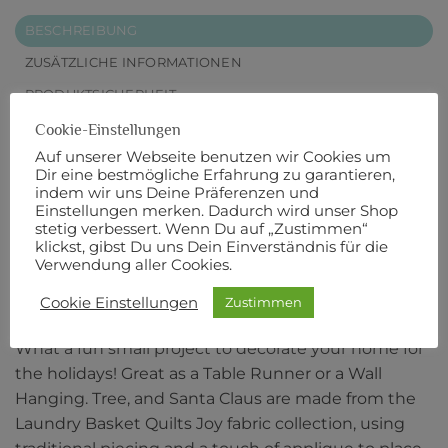
BESCHREIBUNG
ZUSÄTZLICHE INFORMATIONEN
PRODUKTSICHERHEIT
Cookie-Einstellungen
Dies ist eine Anleitung für einen süßen
Auf unserer Webseite benutzen wir Cookies um
Weihnachtsmann Tischläufer
Dir eine bestmögliche Erfahrung zu garantieren,
indem wir uns Deine Präferenzen und
Designer:
Edyta Sitar of Laundry Basket Quilts
Einstellungen merken. Dadurch wird unser Shop
stetig verbessert. Wenn Du auf „Zustimmen“
klickst, gibst Du uns Dein Einverständnis für die
Anleitung in englischer Sprache.
Verwendung aller Cookies.
Originalbeschreibung:
Cookie Einstellungen
Zustimmen
What a fun small project to decorate your home for
the holidays! Great as a Table Runner or a Wall
Hanging. Tree, and Santa Claus are made from the
Laundry Basket Quilts Joy fabric collection, using