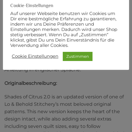
BESCHREIBUNG
Cookie-Einstellungen
ZUSÄTZLICHE INFORMATIONEN
Auf unserer Webseite benutzen wir Cookies um
Dir eine bestmögliche Erfahrung zu garantieren,
PRODUKTSICHERHEIT
indem wir uns Deine Präferenzen und
Einstellungen merken. Dadurch wird unser Shop
stetig verbessert. Wenn Du auf „Zustimmen“
Anleitung für grafisches Quiltmuster in
klickst, gibst Du uns Dein Einverständnis für die
unterschiedlichen Größen.
Verwendung aller Cookies.
Designer:
Lo & Behold stitchery
Cookie Einstellungen
Zustimmen
Anleitung in englischer Sprache.
Originalbeschreibung:
Shades of Citrus 2.0 is an updated version of one of
Lo & Behold Stitchery’s most beloved original
patterns. This new version keeps the heart of the
design intact, while also adding several extras
including seven quilt sizes, easy to follow