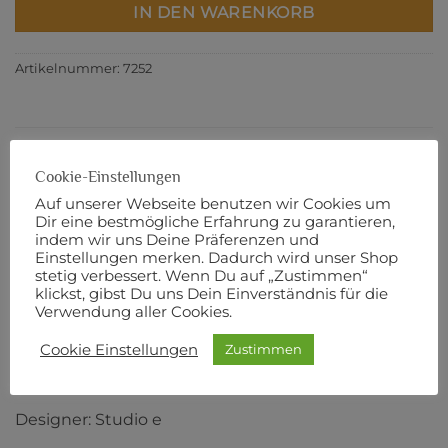
IN DEN WARENKORB
Artikelnummer:
7252
BESCHREIBUNG
Cookie-Einstellungen
Auf unserer Webseite benutzen wir Cookies um
ZUSÄTZLICHE INFORMATIONEN
Dir eine bestmögliche Erfahrung zu garantieren,
PRODUKTSICHERHEIT
indem wir uns Deine Präferenzen und
Einstellungen merken. Dadurch wird unser Shop
stetig verbessert. Wenn Du auf „Zustimmen“
Flanell
klickst, gibst Du uns Dein Einverständnis für die
Verwendung aller Cookies.
274 cm Breite
Cookie Einstellungen
Zustimmen
100% Baumwolle
Designer: Studio e