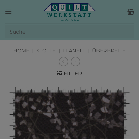
Zum
Inhalt
springen
HOME
|
STOFFE
|
FLANELL
|
ÜBERBREITE
FILTER