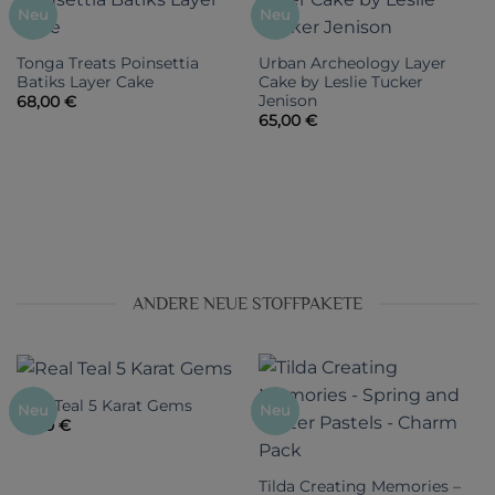
Neu
Neu
Tonga Treats Poinsettia
Urban Archeology Layer
Batiks Layer Cake
Cake by Leslie Tucker
Jenison
68,00
€
65,00
€
ANDERE NEUE STOFFPAKETE
Real Teal 5 Karat Gems
Neu
Neu
18,50
€
Tilda Creating Memories –