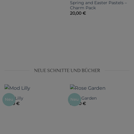
Spring and Easter Pastels –
Charm Pack
20,00
€
NEUE SCHNITTE UND BÜCHER
Mod Lilly
Rose Garden
Neu
Neu
14,00
€
26,00
€