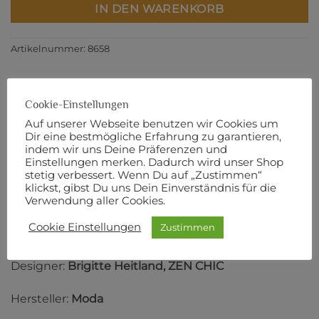
IN DEN WARENKORB
Artikelnummer:
8658
Cookie-Einstellungen
Auf unserer Webseite benutzen wir Cookies um
BESCHREIBUNG
Dir eine bestmögliche Erfahrung zu garantieren,
ZUSÄTZLICHE INFORMATIONEN
indem wir uns Deine Präferenzen und
Einstellungen merken. Dadurch wird unser Shop
PRODUKTSICHERHEIT
stetig verbessert. Wenn Du auf „Zustimmen“
klickst, gibst Du uns Dein Einverständnis für die
Verwendung aller Cookies.
110 cm Breite
Cookie Einstellungen
Zustimmen
100% Baumwolle
Designer:
Brigitte Heitland, ZEN CHIC
Hersteller:
Moda