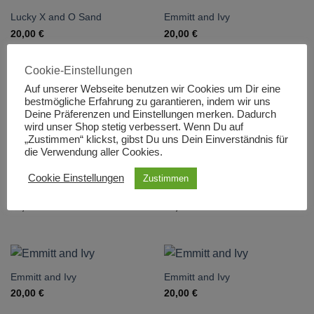
Lucky X and O Sand
Emmitt and Ivy
20,00
€
20,00
€
Cookie-Einstellungen
Auf unserer Webseite benutzen wir Cookies um Dir eine
bestmögliche Erfahrung zu garantieren, indem wir uns
Emmitt and Ivy
Emmitt and Ivy
Deine Präferenzen und Einstellungen merken. Dadurch
20,00
€
20,00
€
wird unser Shop stetig verbessert. Wenn Du auf
„Zustimmen“ klickst, gibst Du uns Dein Einverständnis für
die Verwendung aller Cookies.
Cookie Einstellungen
Zustimmen
Emmitt and Ivy
Emmitt and Ivy
20,00
€
20,00
€
Emmitt and Ivy
Emmitt and Ivy
20,00
€
20,00
€