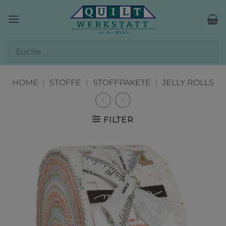
Zum
Inhalt
springen
HOME
|
STOFFE
|
STOFFPAKETE
|
JELLY ROLLS
FILTER