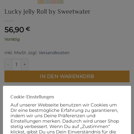
Lucky Jelly Roll by Sweetwater
56,90
€
Vorrätig
inkl. MwSt.
zzgl.
Versandkosten
Lucky Jelly Roll by Sweetwater Menge
IN DEN WARENKORB
Artikelnummer:
8364
Cookie-Einstellungen
Auf unserer Webseite benutzen wir Cookies um
Dir eine bestmögliche Erfahrung zu garantieren,
indem wir uns Deine Präferenzen und
Einstellungen merken. Dadurch wird unser Shop
BESCHREIBUNG
stetig verbessert. Wenn Du auf „Zustimmen“
klickst, gibst Du uns Dein Einverständnis für die
ZUSÄTZLICHE INFORMATIONEN