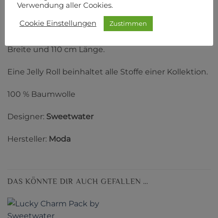
Verwendung aller Cookies.
PRODUKTSICHERHEIT
Cookie Einstellungen
Zustimmen
Diese Jelly Roll beinhaltet 40 Streifen à 2,5 Inch
Breite und 110 cm Länge.
Eine Jelly Roll beinhaltet alle Stoffe einer Kollektion.
100 % Baumwolle
Designer:
Sweetwater
Hersteller:
Moda
DAS KÖNNTE DIR AUCH GEFALLEN …