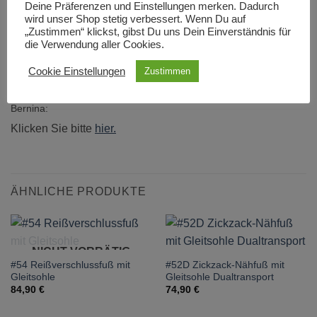
Deine Präferenzen und Einstellungen merken. Dadurch
wird unser Shop stetig verbessert. Wenn Du auf
„Zustimmen“ klickst, gibst Du uns Dein Einverständnis für
BESCHREIBUNG
die Verwendung aller Cookies.
ZUSÄTZLICHE INFORMATIONEN
Cookie Einstellungen
Zustimmen
Mehr Infos zum Kreisstickapparat #83 auf der offiziellen Seite von
Bernina:
Klicken Sie bitte
hier.
ÄHNLICHE PRODUKTE
NICHT VORRÄTIG
#54 Reißverschlussfuß mit
#52D Zickzack-Nähfuß mit
Gleitsohle
Gleitsohle Dualtransport
84,90
€
74,90
€