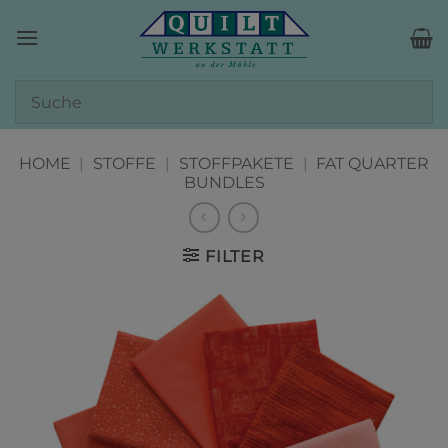
Zum
Inhalt
springen
HOME
|
STOFFE
|
STOFFPAKETE
|
FAT QUARTER
BUNDLES
FILTER