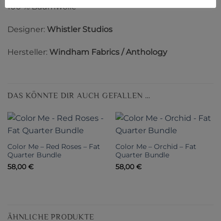
100 % Baumwolle
Designer:
Whistler Studios
Hersteller:
Windham Fabrics / Anthology
DAS KÖNNTE DIR AUCH GEFALLEN …
Color Me – Red Roses – Fat
Color Me – Orchid – Fat
Quarter Bundle
Quarter Bundle
58,00
€
58,00
€
ÄHNLICHE PRODUKTE