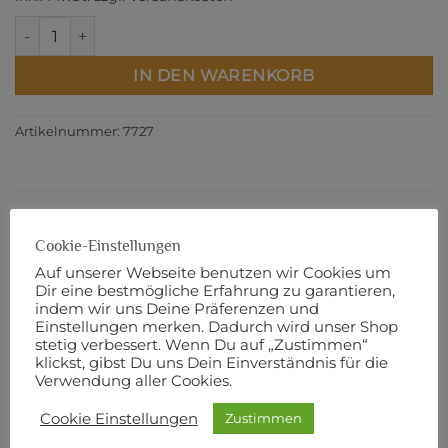
Color Me - Peachy Keen - Fat Quarter Bundle Menge
IN DEN WARENKORB
Artikelnummer:
7727
BESCHREIBUNG
Cookie-Einstellungen
ZUSÄTZLICHE INFORMATIONEN
Auf unserer Webseite benutzen wir Cookies um
Dir eine bestmögliche Erfahrung zu garantieren,
PRODUKTSICHERHEIT
indem wir uns Deine Präferenzen und
Einstellungen merken. Dadurch wird unser Shop
Dieses Bundle beinhaltet 10 Fat Quarter à 18“ x 22“.
stetig verbessert. Wenn Du auf „Zustimmen“
klickst, gibst Du uns Dein Einverständnis für die
Verwendung aller Cookies.
Ein Fat Quarter Bundle beinhaltet alle Stoffe einer
Kollektion.
Cookie Einstellungen
Zustimmen