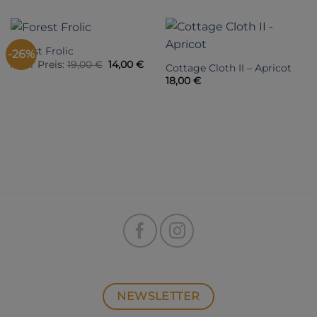
Forest Frolic
-26%
Ursprünglicher
Aktueller
Alter Preis:
19,00
€
14,00
€
Cottage Cloth II – Apricot
Preis
Preis
18,00
€
war:
ist:
19,00 €
14,00 €.
NEWSLETTER