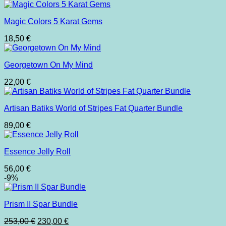
Magic Colors 5 Karat Gems
18,50
€
Georgetown On My Mind
22,00
€
Artisan Batiks World of Stripes Fat Quarter Bundle
89,00
€
Essence Jelly Roll
56,00
€
-9%
Prism II Spar Bundle
Ursprünglicher
Aktueller
253,00
€
230,00
€