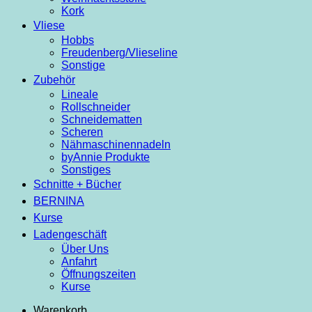
Kork
Vliese
Hobbs
Freudenberg/Vlieseline
Sonstige
Zubehör
Lineale
Rollschneider
Schneidematten
Scheren
Nähmaschinennadeln
byAnnie Produkte
Sonstiges
Schnitte + Bücher
BERNINA
Kurse
Ladengeschäft
Über Uns
Anfahrt
Öffnungszeiten
Kurse
Warenkorb