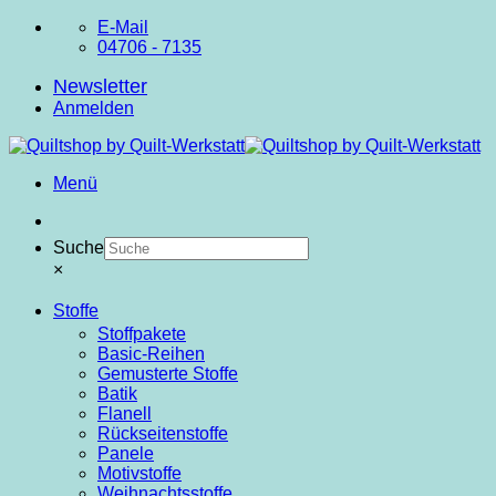
Zum
E-Mail
Inhalt
04706 - 7135
springen
Newsletter
Anmelden
Menü
Suche
×
Stoffe
Stoffpakete
Basic-Reihen
Gemusterte Stoffe
Batik
Flanell
Rückseitenstoffe
Panele
Motivstoffe
Weihnachtsstoffe