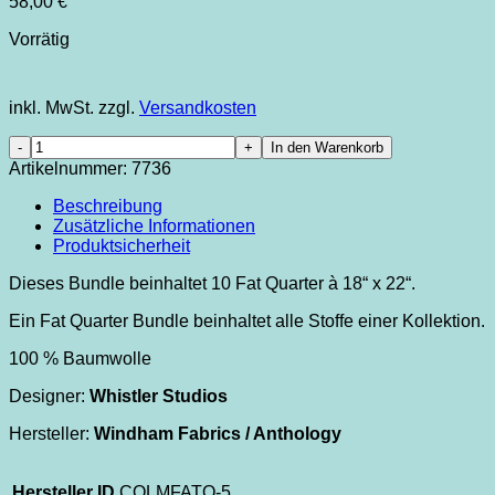
58,00
€
Vorrätig
inkl. MwSt.
zzgl.
Versandkosten
Color
In den Warenkorb
Me
Artikelnummer:
7736
-
Spring
Beschreibung
Break
Zusätzliche Informationen
-
Produktsicherheit
Fat
Quarter
Dieses Bundle beinhaltet 10 Fat Quarter à 18“ x 22“.
Bundle
Ein Fat Quarter Bundle beinhaltet alle Stoffe einer Kollektion.
Menge
100 % Baumwolle
Designer:
Whistler Studios
Hersteller:
Windham Fabrics / Anthology
Hersteller ID
COLMFATQ-5