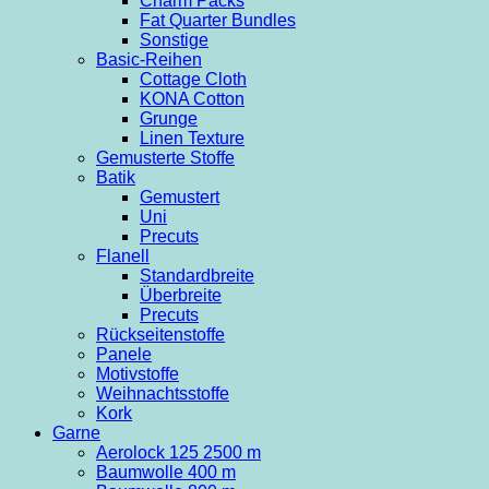
Charm Packs
Fat Quarter Bundles
Sonstige
Basic-Reihen
Cottage Cloth
KONA Cotton
Grunge
Linen Texture
Gemusterte Stoffe
Batik
Gemustert
Uni
Precuts
Flanell
Standardbreite
Überbreite
Precuts
Rückseitenstoffe
Panele
Motivstoffe
Weihnachtsstoffe
Kork
Garne
Aerolock 125 2500 m
Baumwolle 400 m