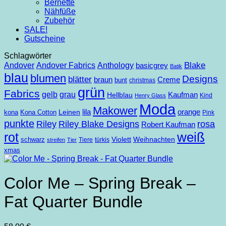
Bernette
Nähfüße
Zubehör
SALE!
Gutscheine
Schlagwörter
Andover
Anthology
Blake
Andover Fabrics
basicgrey
Batik
blau
blumen
Designs
blätter
braun
Creme
bunt
christmas
grün
Fabrics
gelb
grau
Kaufman
Hellblau
Kind
Henry Glass
Moda
Makower
lila
orange
Leinen
kona
Kona Cotton
Pink
punkte
Riley
Riley Blake Designs
rosa
Robert Kaufman
weiß
rot
Violett
Weihnachten
schwarz
Tiere
türkis
streifen
Tier
xmas
Color Me – Spring Break –
Fat Quarter Bundle