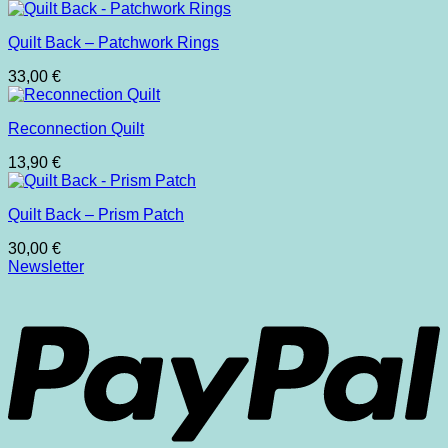
Preis
Preis
war:
ist:
Quilt Back – Patchwork Rings
253,00 €
230,00 €.
33,00
€
Reconnection Quilt
13,90
€
Quilt Back – Prism Patch
30,00
€
Newsletter
P