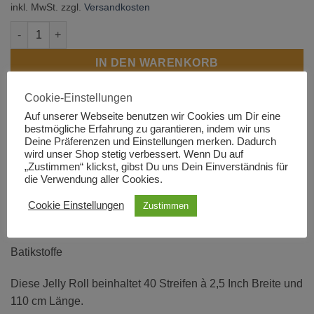
inkl. MwSt.
zzgl.
Versandkosten
Expressions - A Nod to Mod Jelly Roll Menge
IN DEN WARENKORB
Cookie-Einstellungen
Artikelnummer:
7892
Auf unserer Webseite benutzen wir Cookies um Dir eine
bestmögliche Erfahrung zu garantieren, indem wir uns
Deine Präferenzen und Einstellungen merken. Dadurch
wird unser Shop stetig verbessert. Wenn Du auf
„Zustimmen“ klickst, gibst Du uns Dein Einverständnis für
BESCHREIBUNG
die Verwendung aller Cookies.
ZUSÄTZLICHE INFORMATIONEN
Cookie Einstellungen
Zustimmen
PRODUKTSICHERHEIT
Batikstoffe
Diese Jelly Roll beinhaltet 40 Streifen à 2,5 Inch Breite und
110 cm Länge.