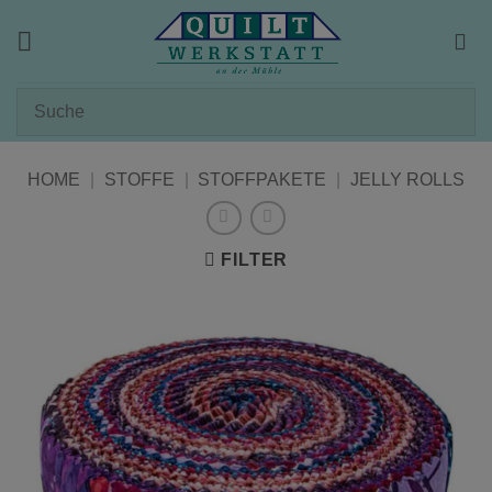
Zum
Inhalt
springen
HOME
|
STOFFE
|
STOFFPAKETE
|
JELLY ROLLS
FILTER