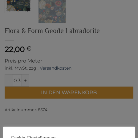
Flora & Form Geode Labradorite
22,00
€
Preis pro Meter
inkl. MwSt.
zzgl.
Versandkosten
Flora & Form Geode Labradorite Menge
IN DEN WARENKORB
Artikelnummer:
8574
Cookie-Einstellungen