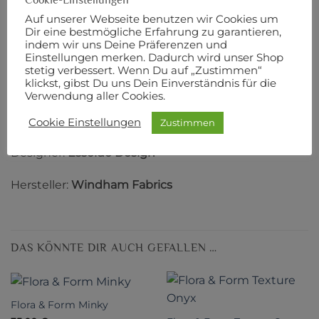
BESCHREIBUNG
Auf unserer Webseite benutzen wir Cookies um
Dir eine bestmögliche Erfahrung zu garantieren,
ZUSÄTZLICHE INFORMATIONEN
indem wir uns Deine Präferenzen und
PRODUKTSICHERHEIT
Einstellungen merken. Dadurch wird unser Shop
stetig verbessert. Wenn Du auf „Zustimmen“
klickst, gibst Du uns Dein Einverständnis für die
110 cm Breite
Verwendung aller Cookies.
100% Baumwolle
Cookie Einstellungen
Zustimmen
Designer:
Essoldo Design
Hersteller:
Windham Fabrics
DAS KÖNNTE DIR AUCH GEFALLEN …
Flora & Form Minky