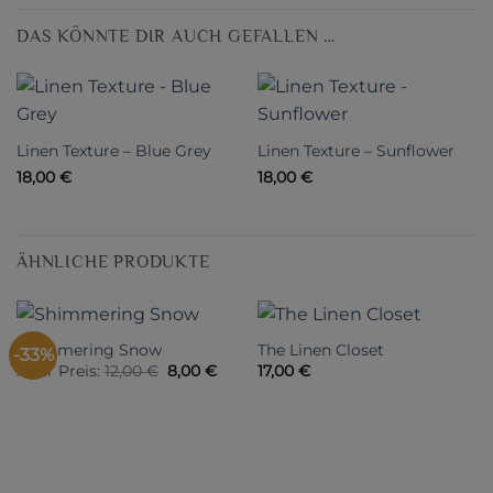
DAS KÖNNTE DIR AUCH GEFALLEN …
Linen Texture – Blue Grey
Linen Texture – Sunflower
18,00
€
18,00
€
ÄHNLICHE PRODUKTE
Shimmering Snow
The Linen Closet
-33%
Ursprünglicher
Aktueller
Alter Preis:
12,00
€
8,00
€
17,00
€
Preis
Preis
war:
ist:
12,00 €
8,00 €.