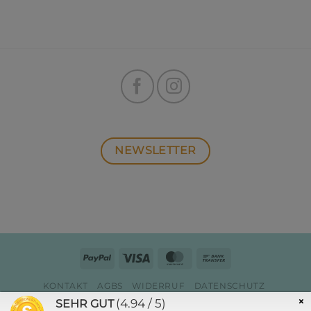
NEWSLETTER
PayPal
Visa
MasterCard
Bank
Transfer
KONTAKT
AGBS
WIDERRUF
DATENSCHUTZ
ZAHLUNG & VERSAND
IMPRESSUM
×
(4.94 / 5)
SEHR GUT