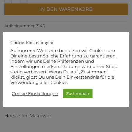
IN DEN WARENKORB
Artikelnummer:
3145
Cookie-Einstellungen
Auf unserer Webseite benutzen wir Cookies um
Dir eine bestmögliche Erfahrung zu garantieren,
BESCHREIBUNG
indem wir uns Deine Präferenzen und
ZUSÄTZLICHE INFORMATIONEN
Einstellungen merken. Dadurch wird unser Shop
stetig verbessert. Wenn Du auf „Zustimmen“
PRODUKTSICHERHEIT
klickst, gibst Du uns Dein Einverständnis für die
Verwendung aller Cookies.
110 cm Breite
Cookie Einstellungen
Zustimmen
100% Baumwolle
Hersteller: Makower