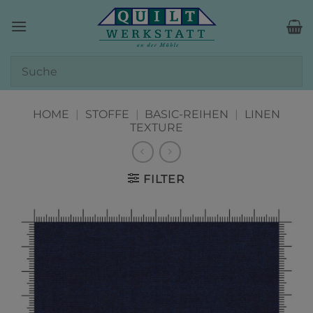
Zum
Inhalt
springen
HOME
|
STOFFE
|
BASIC-REIHEN
|
LINEN
TEXTURE
FILTER