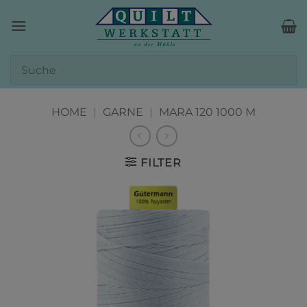
Zum
Inhalt
springen
HOME
|
GARNE
|
MARA 120 1000 M
FILTER