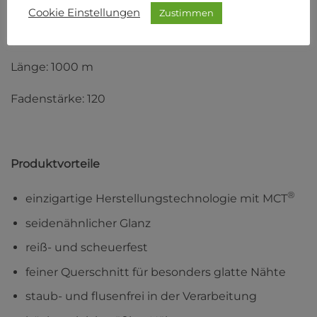
auf Basis von Microfilament-Polyester.
Cookie Einstellungen
Zustimmen
Material: 100 % Polyester
Länge: 1000 m
Fadenstärke: 120
Produktvorteile
®
einzigartige Herstellungstechnologie mit MCT
seidenähnlicher Glanz
reiß- und scheuerfest
feiner Querschnitt für besonders glatte Nähte
staub- und flusenfrei in der Verarbeitung