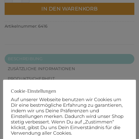
IN DEN WARENKORB
Artikelnummer:
6416
BESCHREIBUNG
ZUSÄTZLICHE INFORMATIONEN
PRODUKTSICHERHEIT
Cookie-Einstellungen
Für schönste Nähte
Auf unserer Webseite benutzen wir Cookies um
Dir eine bestmögliche Erfahrung zu garantieren,
Mara ist ein hochwertiger und universell
indem wir uns Deine Präferenzen und
einsetzbarer Nähfaden. Mara wird mit der
Einstellungen merken. Dadurch wird unser Shop
®
stetig verbessert. Wenn Du auf „Zustimmen“
einzigartigen Micro Core Technology
(MCT)
klickst, gibst Du uns Dein Einverständnis für die
®
hergestellt. MCT
ist das erste Umspinnverfahren
Verwendung aller Cookies.