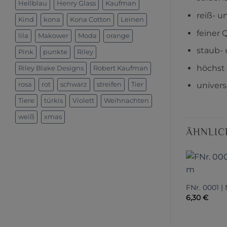
Hellblau
Henry Glass
Kaufman
reiß- u
Kind
kona
Kona Cotton
Leinen
feiner 
lila
Makower
Moda
orange
staub- 
Pink
punkte
Riley
höchst
Riley Blake Designs
Robert Kaufman
rosa
rot
schwarz
streifen
Tier
univers
Tiere
türkis
Violett
Weihnachten
weiß
xmas
ÄHNLIC
FNr. 0001 |
6,30
€