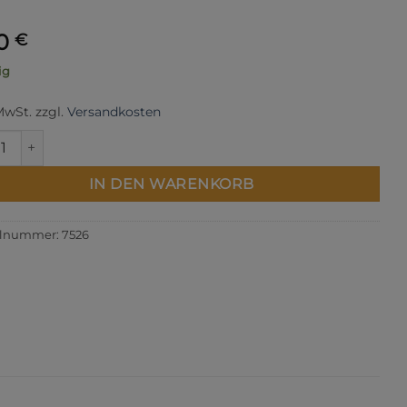
30
€
ig
 MwSt.
zzgl.
Versandkosten
0124 | Mara 120 1000 m Menge
IN DEN WARENKORB
elnummer:
7526