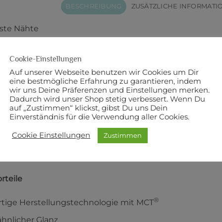
BESCHREIBUNG
ZUSÄTZLICHE INFORMATI
ste Nähte
in hochwertiger und universell einsetzbarer Nähfaden. M
Cookie-Einstellungen
®
®
gy
(MCT) hergestellt. MCT
ist das erste Umspinnverfahr
Auf unserer Webseite benutzen wir Cookies um Dir
eine bestmögliche Erfahrung zu garantieren, indem
100 % Polyester
wir uns Deine Präferenzen und Einstellungen merken.
Dadurch wird unser Shop stetig verbessert. Wenn Du
auf „Zustimmen“ klickst, gibst Du uns Dein
00 m
Einverständnis für die Verwendung aller Cookies.
ke: 120
Cookie Einstellungen
Zustimmen
rteile
®
rtige Herstellungstechnologie mit MCT
hnlicher Glanz