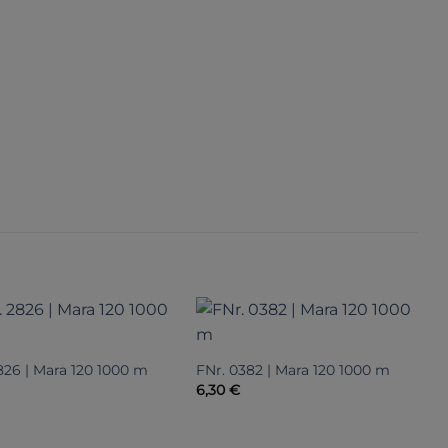
826 | Mara 120 1000 m
FNr. 0382 | Mara 120 1000 m
F
6,30
€
6