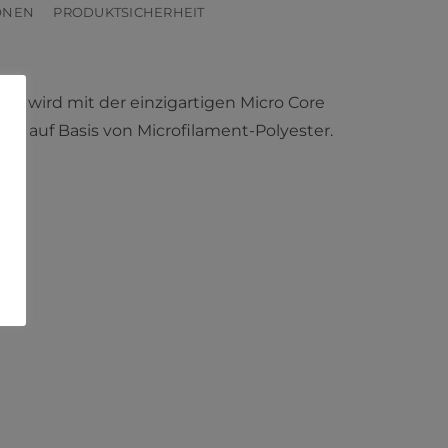
ONEN
PRODUKTSICHERHEIT
ara wird mit der einzigartigen Micro Core
en auf Basis von Microfilament-Polyester.