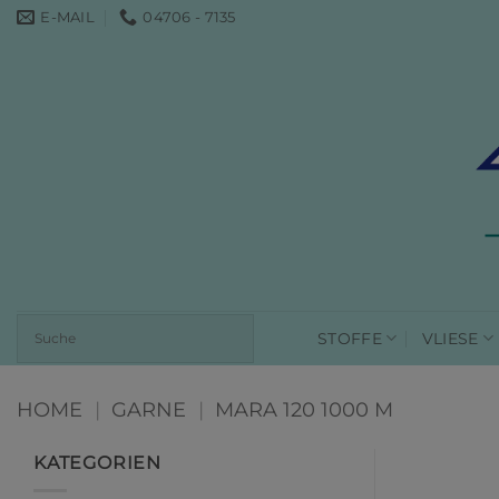
Zum
E-MAIL
04706 - 7135
Inhalt
springen
STOFFE
VLIESE
HOME
|
GARNE
|
MARA 120 1000 M
KATEGORIEN