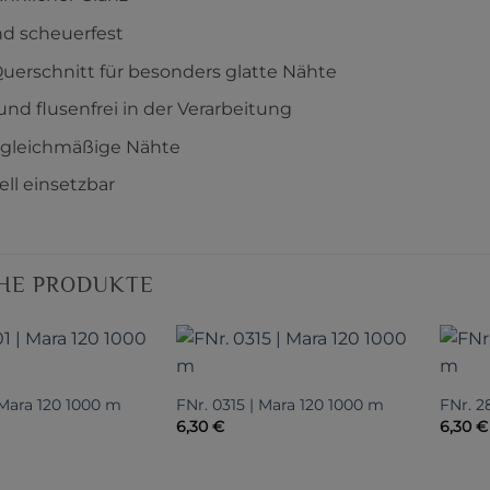
nd scheuerfest
Querschnitt für besonders glatte Nähte
und flusenfrei in der Verarbeitung
 gleichmäßige Nähte
ell einsetzbar
HE PRODUKTE
 Mara 120 1000 m
FNr. 0315 | Mara 120 1000 m
FNr. 2
6,30
€
6,30
€