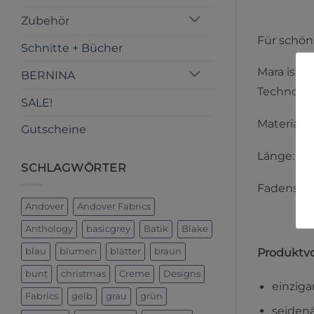
Zubehör
Für schön
Schnitte + Bücher
Mara ist e
BERNINA
Technolo
SALE!
Material: 
Gutscheine
Länge: 10
SCHLAGWÖRTER
Fadenstär
Andover
Andover Fabrics
Anthology
basicgrey
Batik
Blake
Produktvo
blau
blumen
blätter
braun
bunt
christmas
Creme
Designs
einziga
Fabrics
gelb
grau
grün
seidenä