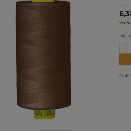
6,
Vorrät
inkl.
FNr. 
Artik